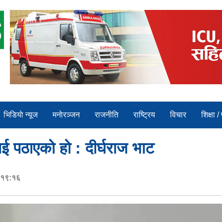
भिडियाे न्यूज
मनाेरञ्जन
राजनीति
राष्ट्रिय
विचार
शिक्षा /
रलाई पठाएको हो : दीर्घराज भाट
र १९:१६