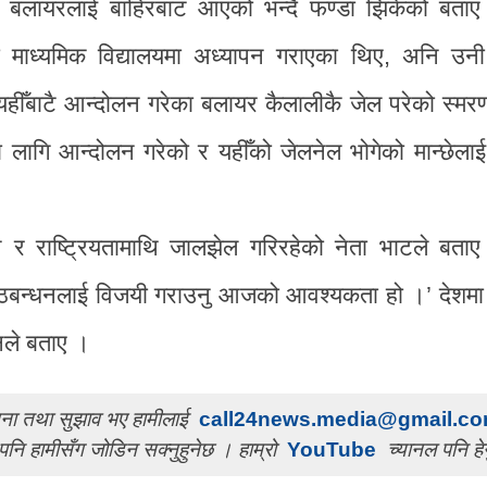
ले बलायरलाई बाहिरबाट आएको भन्दै फण्डा झिकेको बता
ँसी माध्यमिक विद्यालयमा अध्यापन गराएका थिए, अनि उनी
ीँबाटै आन्दोलन गरेका बलायर कैलालीकै जेल परेको स्मरण ग
ा लागि आन्दोलन गरेको र यहीँको जेलनेल भोगेको मान्छेला
ान र राष्ट्रियतामाथि जालझेल गरिरहेको नेता भाटले बता
गठबन्धनलाई विजयी गराउनु आजको आवश्यकता हो ।’ देशमा 
उनले बताए ।
ुचना तथा सुझाव भए हामीलाई
call24news.media@gmail.c
पनि हामीसँग जोडिन सक्नुहुनेछ । हाम्रो
YouTube
च्यानल पनि हेर