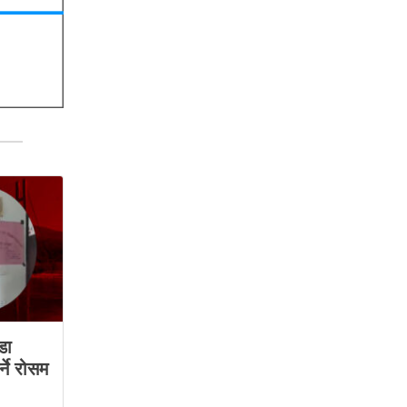
डा
्ने रोसम