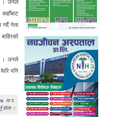
ए । उनले
 कहाँबाट
र्दै नेता
ई बाहिरको
ए । उनले
फेरि पनि
om
मा प
्नु होला ।