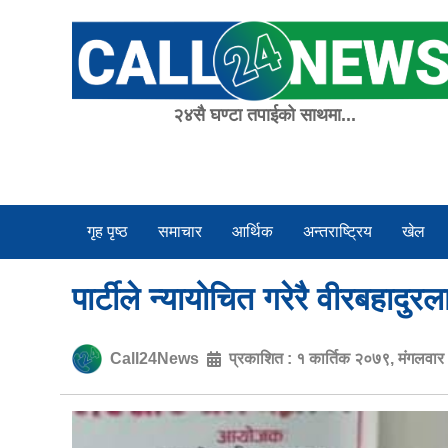
Skip
to
content
२४सै घण्टा तपाईको साथमा...
गृह पृष्ठ
समाचार
आर्थिक
अन्तराष्ट्रिय
खेल
पार्टीले न्यायोचित गरेरै वीरबहादु
Call24News
प्रकाशित :
१ कार्तिक २०७९, मंगलवा