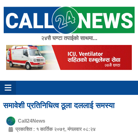
Skip
to
content
२४सै घण्टा तपाईको साथमा...
समावेशी प्रतिनिधित्व ठूला दललाई समस्या
Call24News
प्रकाशित :
१ कार्तिक २०७९, मंगलवार ०८:२४