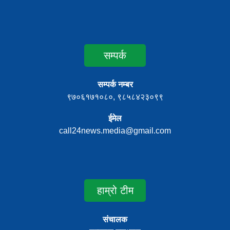
सम्पर्क
सम्पर्क नम्बर
९७०६१७१०८०, ९८५८४२३०९९
ईमेल
call24news.media@gmail.com
हाम्रो टीम
संचालक