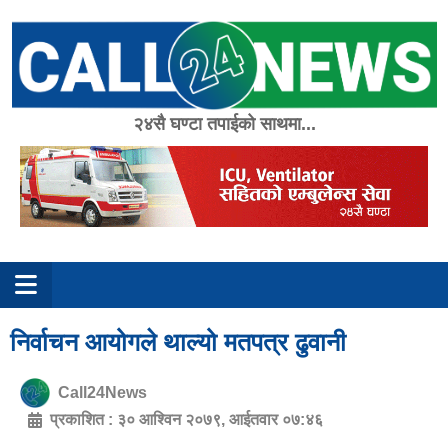
Skip
to
content
२४सै घण्टा तपाईको साथमा...
निर्वाचन आयोगले थाल्यो मतपत्र ढुवानी
Call24News
प्रकाशित :
३० आश्विन २०७९, आईतवार ०७:४६