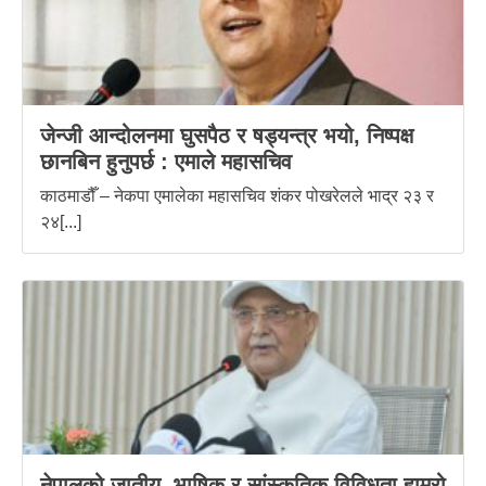
जेन्जी आन्दोलनमा घुसपैठ र षड्यन्त्र भयो, निष्पक्ष
छानबिन हुनुपर्छ : एमाले महासचिव
काठमाडौँ – नेकपा एमालेका महासचिव शंकर पोखरेलले भाद्र २३ र
२४[...]
नेपालको जातीय, भाषिक र सांस्कृतिक विविधता हाम्रो