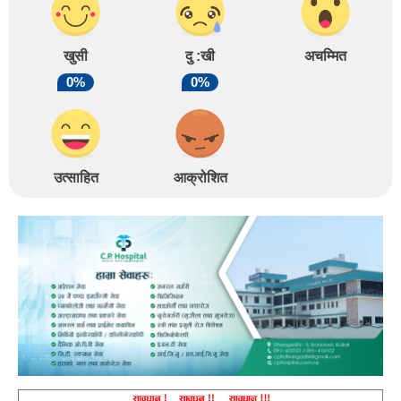
खुसी
दु :खी
अचम्मित
0%
0%
उत्साहित
आक्रोशित