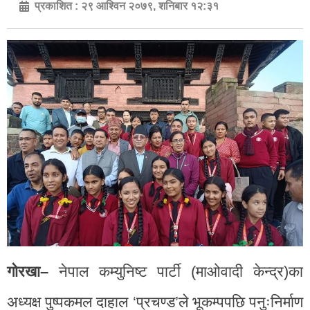
प्रकाशित :
२९ आश्विन २०७९, शनिबार १२:३१
गोरखा–
नेपाल कम्युनिष्ट पार्टी (माओवादी केन्द्र)का
अध्यक्ष पुष्पकमल दाहाल ‘प्रचण्ड’ले भूकम्पपछि पनुःनिर्माण