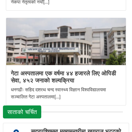
नेकपा नेतृत्वको नयाँ[...]
गेटा अस्पतालमा एक वर्षमा ४४ हजारले लिए ओपिडी
सेवा, ४५२ जनाको शल्यक्रिया
धनगढीः सहिद दशरथ चन्द स्वास्थ्य विज्ञान विश्वविद्यालयमा
सञ्चालित गेटा अस्पतालमा[...]
साताको चर्चित
सुदूरपश्चिममा मुख्यमन्त्रीमा खगराज भट्टको