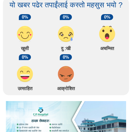
यो खबर पढेर तपाईंलाई कस्तो महसुस भयो ?
0%
0%
0%
खुसी
दु :खी
अचम्मित
0%
0%
उत्साहित
आक्रोशित