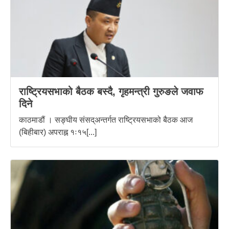
राष्ट्रियसभाको बैठक बस्दै, गृहमन्त्री गुरुङले जवाफ
दिने
काठमाडौं । सङ्घीय संसद्अन्तर्गत राष्ट्रियसभाको बैठक आज
(बिहीबार) अपराह्न १ः१५[...]