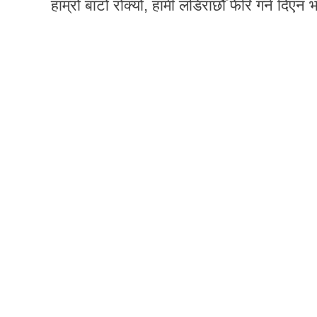
हाम्रो बाटो रोक्यो, हामी लडिराछौँ फेरि गर्न दिए