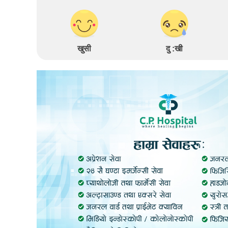
खुसी
दु :खी