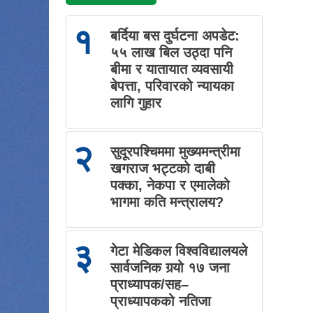
१
बर्दिया बस दुर्घटना अपडेट:
५५ लाख बिल उठ्दा पनि
बीमा र यातायात व्यवसायी
बेपत्ता, परिवारको न्यायका
लागि गुहार
२
सुदूरपश्चिममा मुख्यमन्त्रीमा
खगराज भट्टको दाबी
पक्का, नेकपा र एमालेको
भागमा कति मन्त्रालय?
३
गेटा मेडिकल विश्वविद्यालयले
सार्वजनिक गर्‍यो १७ जना
प्राध्यापक/सह–
प्राध्यापकको नतिजा