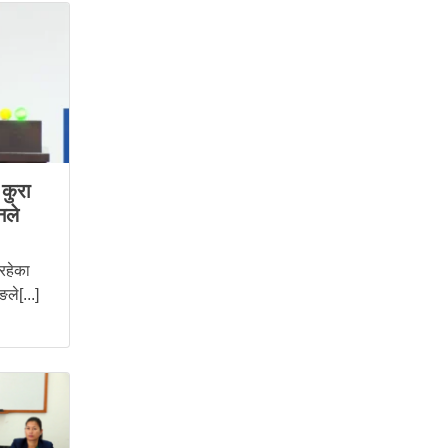
कुरा
नले
 रहेका
ले[...]