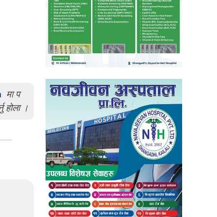
m
मा प
्नु होला ।