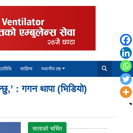
 प्रविधि
साहित्य
स्थानीय तह
्छु,’ : गगन थापा (भिडियो)
साताको चर्चित