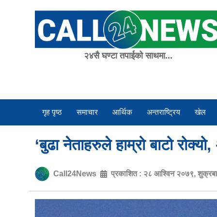
Skip
to
content
२४सै घण्टा तपाईको साथमा...
गृह पृष्ठ
समाचार
आर्थिक
अन्तराष्ट्रिय
खेल
‘बुढा नेताहरुले हाम्रो बाटो रोक
Call24News
प्रकाशित :
२८ आश्विन २०७९, शुक्रब