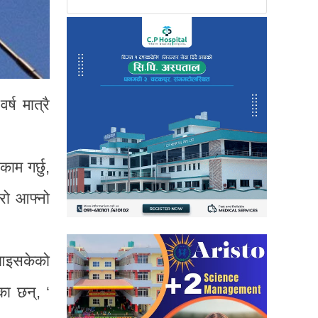
्ष मात्रै
ाम गर्छु,
ेरो आफ्नो
ु आइसकेको
ेका छन्, ‘