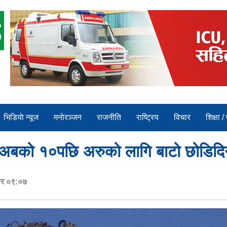
भिडियाे न्यूज
मनाेरञ्जन
राजनीति
राष्ट्रिय
विचार
शिक्षा /
्यो, अबको १०पछि अरुको लागि बाटो छोडिदिन
ार ०९:०७