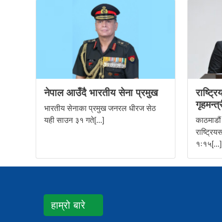
नेपाल आउँदै भारतीय सेना प्रमुख
राष्ट्र
गृहमन्त
भारतीय सेनाका प्रमुख जनरल धीरज सेठ
यही साउन ३१ गते[...]
काठमाडौं
राष्ट्रि
१ः१५[...]
हाम्रो बारे