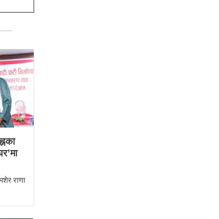
ह्नका
घर’मा
शेर राणा