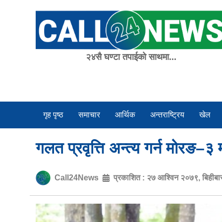
Skip
to
content
२४सै घण्टा तपाईको साथमा...
गृह पृष्ठ
समाचार
आर्थिक
अन्तराष्ट्रिय
खेल
गलत प्रवृत्ति अन्त्य गर्न मोरङ–३ म
Call24News
प्रकाशित :
२७ आश्विन २०७९, बिहीबा