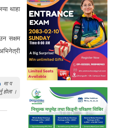
स्या थाहा
ाउन सक्षम
भिनेत्री
m
मा प
्नु होला ।