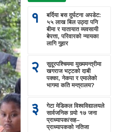
१
बर्दिया बस दुर्घटना अपडेट:
५५ लाख बिल उठ्दा पनि
बीमा र यातायात व्यवसायी
बेपत्ता, परिवारको न्यायका
लागि गुहार
२
सुदूरपश्चिममा मुख्यमन्त्रीमा
खगराज भट्टको दाबी
पक्का, नेकपा र एमालेको
भागमा कति मन्त्रालय?
३
गेटा मेडिकल विश्वविद्यालयले
सार्वजनिक गर्‍यो १७ जना
प्राध्यापक/सह–
प्राध्यापकको नतिजा