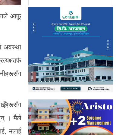
ापाले आफू
ने अवस्था
त्यक्षतर्फ
उनीहरूसँग
ाईँहरूसँग
न् । मैले
लाई, मलाई