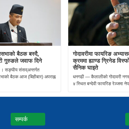
ियसभाको बैठक बस्दै,
गोदावरीमा फायरिङ अभ्यास
्री गुरुङले जवाफ दिने
क्रममा ह्याण्ड ग्रिनेड विस्फ
सैनिक घाइते
 । सङ्घीय संसद्अन्तर्गत
यसभाको बैठक आज (बिहीबार) अपराह्न
धनगढी — कैलालीको गोदावरी नग
४ स्थित बन्देवी फायरिङ रेञ्जमा नेपा
सम्पर्क