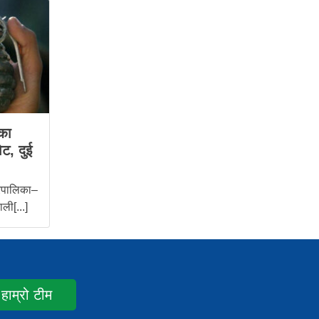
का
ोट, दुई
रपालिका–
ली[...]
हाम्रो टीम