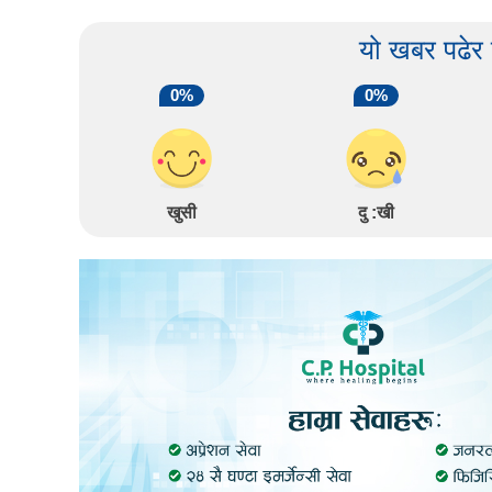
यो खबर पढेर
0%
0%
खुसी
दु :खी