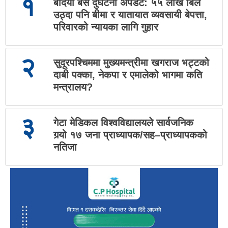
१
बर्दिया बस दुर्घटना अपडेट: ५५ लाख बिल
उठ्दा पनि बीमा र यातायात व्यवसायी बेपत्ता,
परिवारको न्यायका लागि गुहार
२
सुदूरपश्चिममा मुख्यमन्त्रीमा खगराज भट्टको
दाबी पक्का, नेकपा र एमालेको भागमा कति
मन्त्रालय?
३
गेटा मेडिकल विश्वविद्यालयले सार्वजनिक
गर्‍यो १७ जना प्राध्यापक/सह–प्राध्यापकको
नतिजा