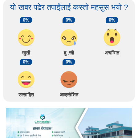
यो खबर पढेर तपाईंलाई कस्तो महसुस भयो ?
0%
0%
0%
खुसी
दु :खी
अचम्मित
0%
0%
उत्साहित
आक्रोशित