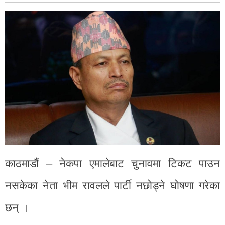
काठमाडौं – नेकपा एमालेबाट चुनावमा टिकट पाउन
नसकेका नेता भीम रावलले पार्टी नछोड्ने घोषणा गरेका
छन् ।