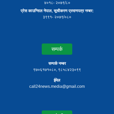
४०१८- २०७९/८०
प्रेस काउन्सिल नेपाल, सूचीकरण प्रमाणपत्र नम्बर:
३९९१- २०७९/०८०
सम्पर्क
सम्पर्क नम्बर
९७०६१७१०८०, ९८५८४२३०९९
ईमेल
call24news.media@gmail.com