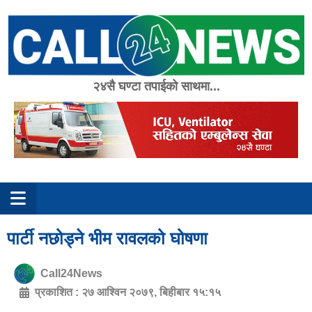
Skip
to
content
२४सै घण्टा तपाईको साथमा...
पार्टी नछोड्ने भीम रावलको घोषणा
Call24News
प्रकाशित :
२७ आश्विन २०७९, बिहीबार १५:१५