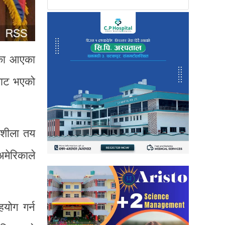
रिका आएका
टघाट भएको
रशीला तय
मेरिकाले
योग गर्न