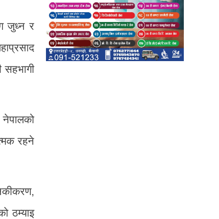
ग जुध्न र
महाप्रसाद
ी सहभागी
। नेपालको
ात्मक रहने
निकीकरण,
को ठम्याइ