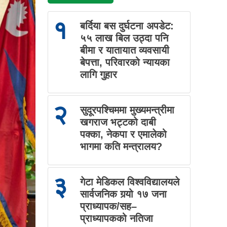
१
बर्दिया बस दुर्घटना अपडेट:
५५ लाख बिल उठ्दा पनि
बीमा र यातायात व्यवसायी
बेपत्ता, परिवारको न्यायका
लागि गुहार
२
सुदूरपश्चिममा मुख्यमन्त्रीमा
खगराज भट्टको दाबी
पक्का, नेकपा र एमालेको
भागमा कति मन्त्रालय?
३
गेटा मेडिकल विश्वविद्यालयले
सार्वजनिक गर्‍यो १७ जना
प्राध्यापक/सह–
प्राध्यापकको नतिजा