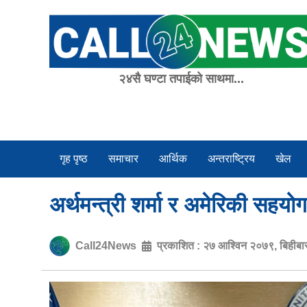
Skip
to
content
२४सै घण्टा तपाईको साथमा...
गृह पृष्ठ
समाचार
आर्थिक
अन्तराष्ट्रिय
खेल
अर्थमन्त्री शर्मा र अमेरिकी सहय
Call24News
प्रकाशित :
२७ आश्विन २०७९, बिहीबा