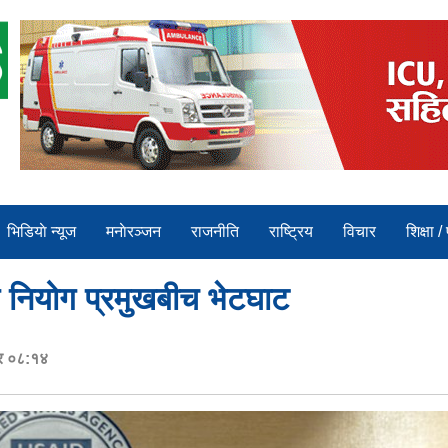
भिडियाे न्यूज
मनाेरञ्जन
राजनीति
राष्ट्रिय
विचार
शिक्षा /
ोग नियोग प्रमुखबीच भेटघाट
र ०८:१४