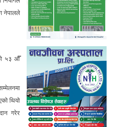
 नियोगले
 नेपालले
ूहको ५३ औँ
सम्मेलनमा
भएको थियो
दान गरेर