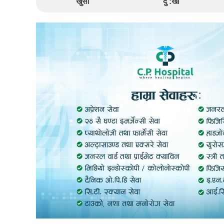
खुसी
दु :खी