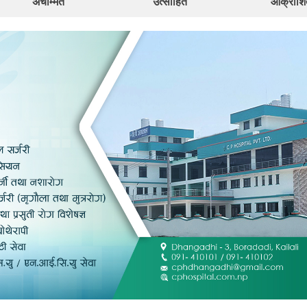
अचम्मित
उत्साहित
आक्रोशि