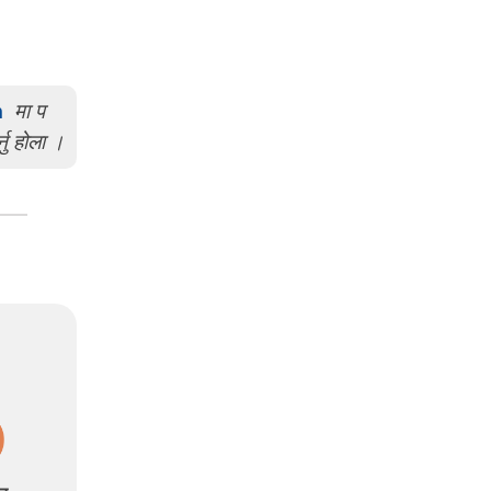
m
मा प
्नु होला ।