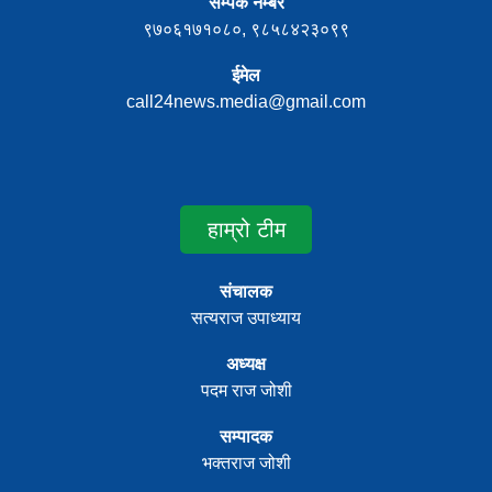
सम्पर्क नम्बर
९७०६१७१०८०, ९८५८४२३०९९
ईमेल
call24news.media@gmail.com
हाम्रो टीम
संचालक
सत्यराज उपाध्याय
अध्यक्ष
पदम राज जोशी
सम्पादक
भक्तराज जोशी