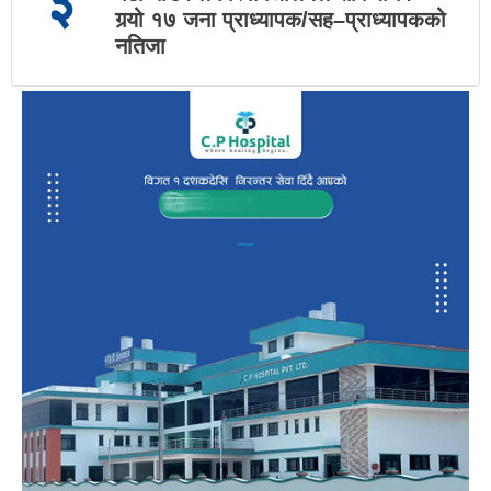
३
गर्‍यो १७ जना प्राध्यापक/सह–प्राध्यापकको
नतिजा