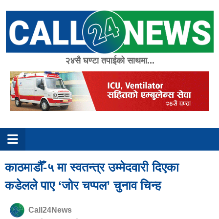
Skip
to
content
२४सै घण्टा तपाईको साथमा...
काठमाडौँ-५ मा स्वतन्त्र उम्मेदवारी दिएका
कडेलले पाए ‘जोर चप्पल’ चुनाव चिन्ह
Call24News