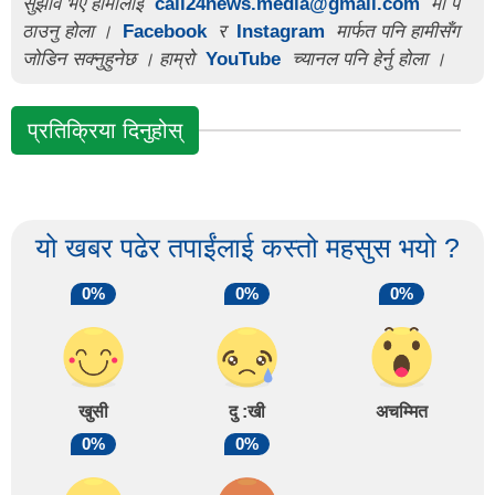
सुझाव भए हामीलाई
call24news.media@gmail.com
मा प
ठाउनु होला ।
Facebook
र
Instagram
मार्फत पनि हामीसँग
जोडिन सक्नुहुनेछ । हाम्रो
YouTube
च्यानल पनि हेर्नु होला ।
प्रतिक्रिया दिनुहोस्
यो खबर पढेर तपाईंलाई कस्तो महसुस भयो ?
0%
0%
0%
खुसी
दु :खी
अचम्मित
0%
0%