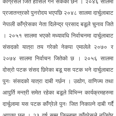
काँग्रेसले जित हासिल गर्न सकेको छैन । २०४६ सालमा
प्रजातन्त्रको पुनरोदय भएपछि २०४८ सालमा दार्चुलाबाट
नेपाली काँग्रेसका नेता दिलेन्द्र प्रसाद बडूले चुनाव जिते
। २०५१ सालमा भएको मध्यावधि निर्वाचनमा दार्चुलाबाट
संसदको यात्रा तय गरेको नेकपा एमालेले २०७० र
२०७४ सालमा निर्वाचन जितेको छ । २०५६ सालमा
दोस्रो पटक संसद छिरेका बडू यस पटक भने दार्चुलाबाट
पुनः संसदको यात्रा दाबी गर्छन । उद्योग, वाणिज्य तथा
आपुर्ति मन्त्री समेत रहेका बडूले विभिन्न कार्यक्रमहरुमा
दार्चुलामा यस पटक काँग्रेले पुनः जित निकाल्ने दाबी गर्दै
आएका छन् । २३ वर्ष सम्म जिल्लामा काँग्रेसले नजितेर