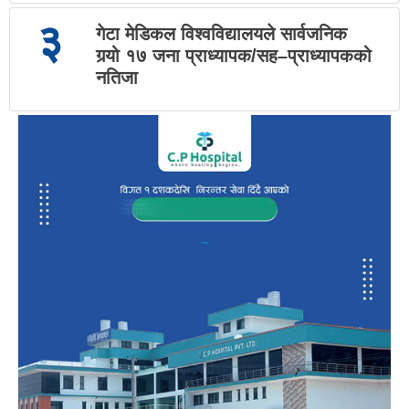
३
गेटा मेडिकल विश्वविद्यालयले सार्वजनिक
गर्‍यो १७ जना प्राध्यापक/सह–प्राध्यापकको
नतिजा