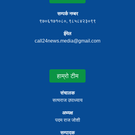
सम्पर्क नम्बर
९७०६१७१०८०, ९८५८४२३०९९
ईमेल
call24news.media@gmail.com
हाम्रो टीम
संचालक
सत्यराज उपाध्याय
अध्यक्ष
पदम राज जोशी
सम्पादक