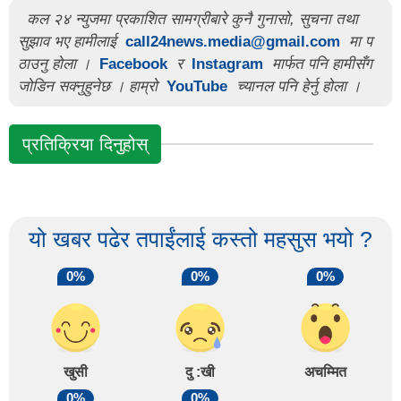
कल २४ न्युजमा प्रकाशित सामग्रीबारे कुनै गुनासो, सुचना तथा
सुझाव भए हामीलाई
call24news.media@gmail.com
मा प
ठाउनु होला ।
Facebook
र
Instagram
मार्फत पनि हामीसँग
जोडिन सक्नुहुनेछ । हाम्रो
YouTube
च्यानल पनि हेर्नु होला ।
प्रतिक्रिया दिनुहोस्
यो खबर पढेर तपाईंलाई कस्तो महसुस भयो ?
0%
0%
0%
खुसी
दु :खी
अचम्मित
0%
0%