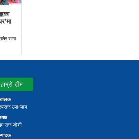
ह्नका
घर’मा
शेर राणा
हाम्रो टीम
ंचालक
्यराज उपाध्याय
्यक्ष
दम राज जोशी
म्पादक