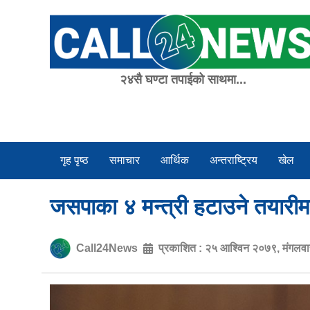
Skip
to
content
२४सै घण्टा तपाईको साथमा...
गृह पृष्ठ
समाचार
आर्थिक
अन्तराष्ट्रिय
खेल
जसपाका ४ मन्त्री हटाउने तयारीमा 
Call24News
प्रकाशित :
२५ आश्विन २०७९, मंगलव