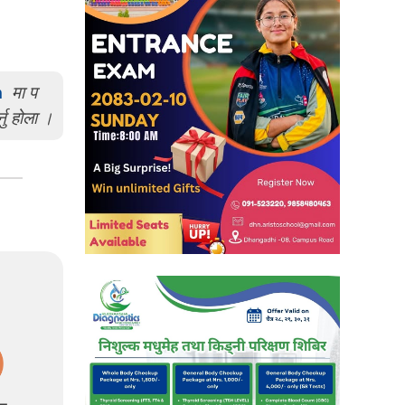
m
मा प
्नु होला ।