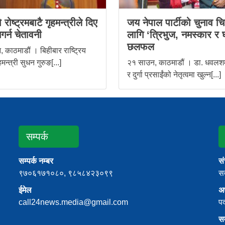
 रोष्ट्रमबाटै गृहमन्त्रीले दिए
जय नेपाल पार्टीको चुनाव चि
नगर्न चेतावनी
लागि ‘त्रिभुज, नमस्कार र 
छलफल
 काठमाडौं । बिहीबार राष्ट्रिय
मन्त्री सुधन गुरुङ[...]
२१ साउन, काठमाडौं । डा. धवलशम
र दुर्गा प्रसाईंको नेतृत्वमा खुल्न[...]
सम्पर्क
सम्पर्क नम्बर
स
९७०६१७१०८०, ९८५८४२३०९९
सत
ईमेल
अध
call24news.media@gmail.com
प
स