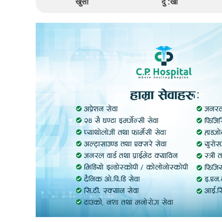
खुसी
दु :खी