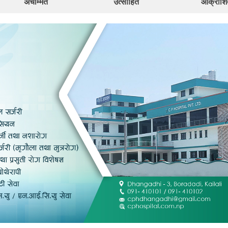
अचम्मित
उत्साहित
आक्रोशि