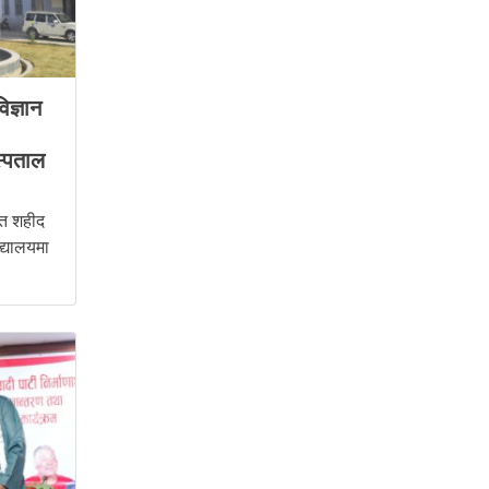
िज्ञान
्पताल
ित शहीद
िद्यालयमा