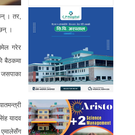
छन् । तर,
छन् ।
मेल गरेर
को बैठकमा
ले जसपाका
ातमन्त्री
सिंह यादव
 एमालेसँग