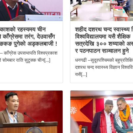
्रकाशको रहस्यमय चीन
शहीद दशरथ चन्द स्वास्थ्य व
 काँग्रेसमा तरंग, देउवासँग
विश्वविद्यालयमा यसै शैक्षिक
हङकङ पुगेको अड्कलबाजी !
सत्रदेखि ३०० शय्याको अस
र पठनपाठन सञ्चालन हुने
ु– काँग्रेस उपसभापति विश्वप्रकाश
ो सोमबार राति सुटुक्क चीन[...]
धनगढी –सुदूरपश्चिमको बहुप्रतिक्ष
दशरथ चन्द स्वास्थ्य विज्ञान विश्वव
यसै[...]