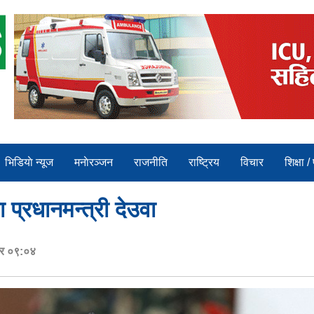
भिडियाे न्यूज
मनाेरञ्जन
राजनीति
राष्ट्रिय
विचार
शिक्षा /
प्रधानमन्त्री देउवा
ार ०९:०४