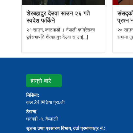
शेरबहादुर देउवा साउन २६ गते
संसद्को
स्वदेश फर्किने
प्रश्न 
२१ साउन, काठमाडौं । नेपाली कांग्रेसका
२० साउन,
पूर्वसभापति शेरबहादुर देउवा साउन[...]
सभामा गृह
हाम्रो बारे
मिडिया:
कल 24 मिडिया प्रा.ली
ठेगाना:
धनगढी -१, कैलाली
सूचना तथा प्रसारण विभाग, दर्ता प्रमाणपत्र नं.: