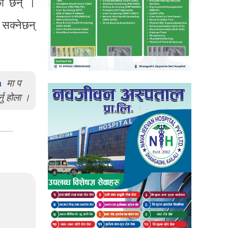
एका छन् ।
 सक्नेछन्
m
मा प
्नु होला ।