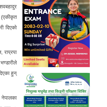
ेशवबहादुर
ा (एकीकृत
ारी दिएको
, राप्रपा
भण्डारीले
िएका हुन्
 नेपालका