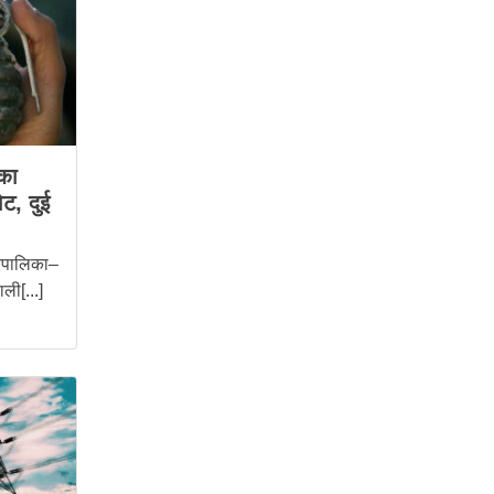
का
ोट, दुई
रपालिका–
ली[...]