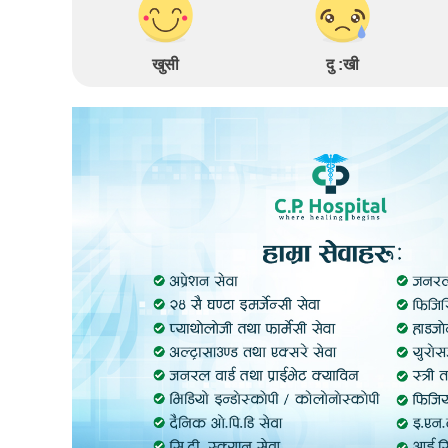
खुसी
दु :खी