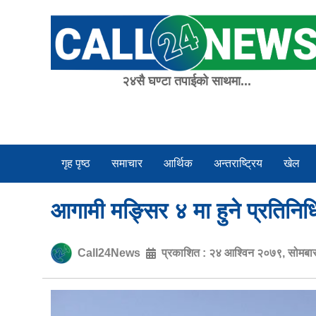
Skip
to
content
२४सै घण्टा तपाईको साथमा...
गृह पृष्ठ
समाचार
आर्थिक
अन्तराष्ट्रिय
खेल
आगामी मङ्सिर ४ मा हुने प्रतिनिध
Call24News
प्रकाशित :
२४ आश्विन २०७९, सोमबा