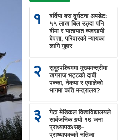
१
बर्दिया बस दुर्घटना अपडेट:
५५ लाख बिल उठ्दा पनि
बीमा र यातायात व्यवसायी
बेपत्ता, परिवारको न्यायका
लागि गुहार
२
सुदूरपश्चिममा मुख्यमन्त्रीमा
खगराज भट्टको दाबी
पक्का, नेकपा र एमालेको
भागमा कति मन्त्रालय?
३
गेटा मेडिकल विश्वविद्यालयले
सार्वजनिक गर्‍यो १७ जना
प्राध्यापक/सह–
प्राध्यापकको नतिजा