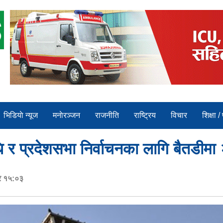
भिडियाे न्यूज
मनाेरञ्जन
राजनीति
राष्ट्रिय
विचार
शिक्षा /
ि र प्रदेशसभा निर्वाचनका लागि बैतडीमा
र १५:०३