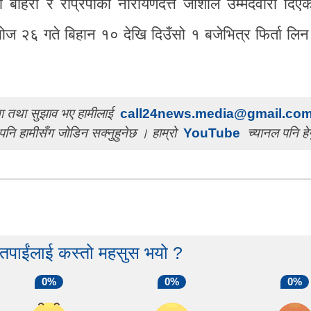
ेवती बोहरा र राप्रपाका नारायणदत्त जोशीले उम्मेदवारी दि
असोज २६ गते बिहान १० देखि दिउँसो १ बजेभित्र फिर्ता लिन
चना तथा सुझाव भए हामीलाई
call24news.media@gmail.co
पनि हामीसँग जोडिन सक्नुहुनेछ । हाम्रो
YouTube
च्यानल पनि हेर
 तपाईंलाई कस्तो महसुस भयो ?
0%
0%
0%