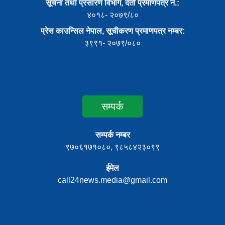
सूचना तथा प्रसारण विभाग, दर्ता प्रमाणपत्र नं.:
४०१८- २०७९/८०
प्रेस काउन्सिल नेपाल, सूचीकरण प्रमाणपत्र नम्बर:
३९९१- २०७९/०८०
सम्पर्क
सम्पर्क नम्बर
९७०६१७१०८०, ९८५८४२३०९९
ईमेल
call24news.media@gmail.com