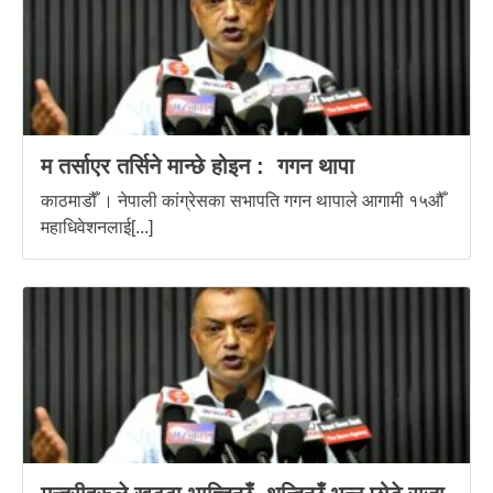
म तर्साएर तर्सिने मान्छे होइन : गगन थापा
काठमाडौँ । नेपाली कांग्रेसका सभापति गगन थापाले आगामी १५औँ
महाधिवेशनलाई[...]