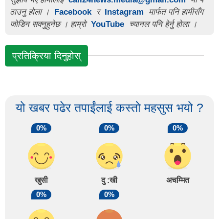
ठाउनु होला ।
Facebook
र
Instagram
मार्फत पनि हामीसँग
जोडिन सक्नुहुनेछ । हाम्रो
YouTube
च्यानल पनि हेर्नु होला ।
प्रतिक्रिया दिनुहोस्
यो खबर पढेर तपाईंलाई कस्तो महसुस भयो ?
0%
0%
0%
खुसी
दु :खी
अचम्मित
0%
0%