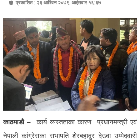
प्रकाशित :
२३ आश्विन २०७९, आईतवार १६:३७
काठमाडाै –
कार्य व्यस्तताका कारण प्रधानमन्त्री एवं
नेपाली कांग्रेसका सभापति शेरबहादुर देउवा उम्मेदवारी