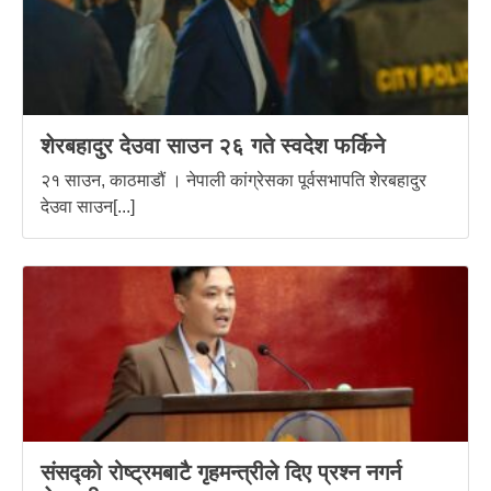
शेरबहादुर देउवा साउन २६ गते स्वदेश फर्किने
२१ साउन, काठमाडौं । नेपाली कांग्रेसका पूर्वसभापति शेरबहादुर
देउवा साउन[...]
संसद्को रोष्ट्रमबाटै गृहमन्त्रीले दिए प्रश्न नगर्न