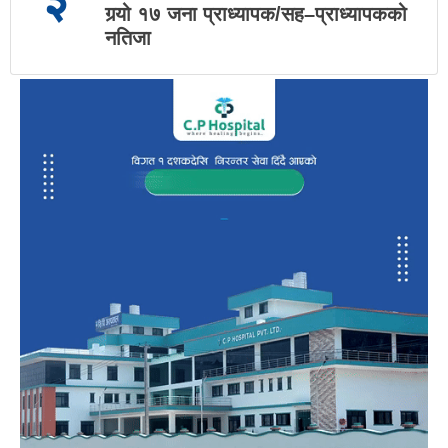
गर्‍यो १७ जना प्राध्यापक/सह–प्राध्यापकको
नतिजा