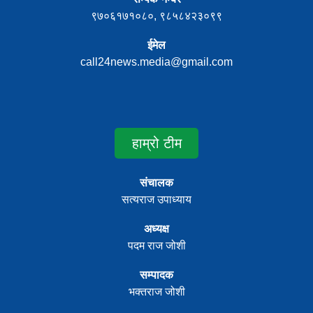
९७०६१७१०८०, ९८५८४२३०९९
ईमेल
call24news.media@gmail.com
हाम्रो टीम
संचालक
सत्यराज उपाध्याय
अध्यक्ष
पदम राज जोशी
सम्पादक
भक्तराज जोशी