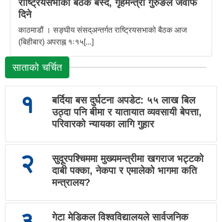
राष्ट्रियसभाको बैठक बस्दै, गृहमन्त्री गुरुङले जवाफ
दिने
काठमाडौं । सङ्घीय संसद्अन्तर्गत राष्ट्रियसभाको बैठक आज
(बिहीबार) अपराह्न १ः१५[...]
साताको चर्चित
१
बर्दिया बस दुर्घटना अपडेट: ५५ लाख बिल
उठ्दा पनि बीमा र यातायात व्यवसायी बेपत्ता,
परिवारको न्यायका लागि गुहार
२
सुदूरपश्चिममा मुख्यमन्त्रीमा खगराज भट्टको
दाबी पक्का, नेकपा र एमालेको भागमा कति
मन्त्रालय?
३
गेटा मेडिकल विश्वविद्यालयले सार्वजनिक