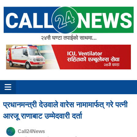
Skip
to
content
२४सै घण्टा तपाईको साथमा...
प्रधानमन्त्री देउवाले वारेस नामामार्फत् गरे पत्नी
आरजू राणाबाट उम्मेदवारी दर्ता
Call24News