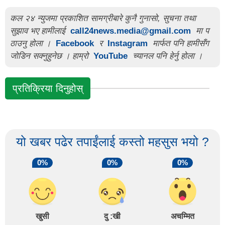
कल २४ न्युजमा प्रकाशित सामग्रीबारे कुनै गुनासो, सुचना तथा
सुझाव भए हामीलाई
call24news.media@gmail.com
मा प
ठाउनु होला ।
Facebook
र
Instagram
मार्फत पनि हामीसँग
जोडिन सक्नुहुनेछ । हाम्रो
YouTube
च्यानल पनि हेर्नु होला ।
प्रतिक्रिया दिनुहोस्
यो खबर पढेर तपाईंलाई कस्तो महसुस भयो ?
0%
0%
0%
खुसी
दु :खी
अचम्मित