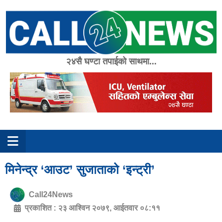
Skip
to
content
२४सै घण्टा तपाईको साथमा...
मिनेन्द्र ‘आउट’ सुजाताको ‘इन्ट्री’
Call24News
प्रकाशित :
२३ आश्विन २०७९, आईतवार ०८:११