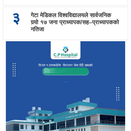
३
गेटा मेडिकल विश्वविद्यालयले सार्वजनिक
गर्‍यो १७ जना प्राध्यापक/सह–प्राध्यापकको
नतिजा