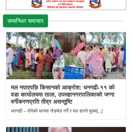
सम्बन्धित समाचार
मल नपाएपछि किसानको आक्रोश: धनगढी-११ को
वडा कार्यालयमा ताला, उपमहानगरपालिकाको जग्गा
वर्गीकरणप्रति तीव्र असन्तुष्टि
धनगढी – रोपेको धानमा गोडमेल गर्ने र मल हाल्ने मुख्य[...]