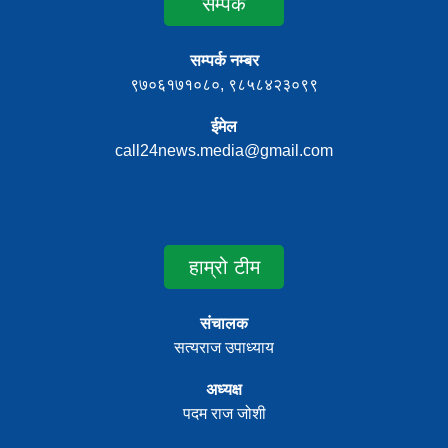
सम्पर्क
सम्पर्क नम्बर
९७०६१७१०८०, ९८५८४२३०९९
ईमेल
call24news.media@gmail.com
हाम्रो टीम
संचालक
सत्यराज उपाध्याय
अध्यक्ष
पदम राज जोशी