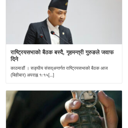
राष्ट्रियसभाको बैठक बस्दै, गृहमन्त्री गुरुङले जवाफ
दिने
काठमाडौं । सङ्घीय संसद्अन्तर्गत राष्ट्रियसभाको बैठक आज
(बिहीबार) अपराह्न १ः१५[...]