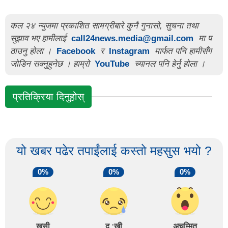
कल २४ न्युजमा प्रकाशित सामग्रीबारे कुनै गुनासो, सुचना तथा
सुझाव भए हामीलाई
call24news.media@gmail.com
मा प
ठाउनु होला ।
Facebook
र
Instagram
मार्फत पनि हामीसँग
जोडिन सक्नुहुनेछ । हाम्रो
YouTube
च्यानल पनि हेर्नु होला ।
प्रतिक्रिया दिनुहोस्
यो खबर पढेर तपाईंलाई कस्तो महसुस भयो ?
0%
0%
0%
खुसी
दु :खी
अचम्मित