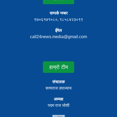
सम्पर्क नम्बर
९७०६१७१०८०, ९८५८४२३०९९
ईमेल
call24news.media@gmail.com
हाम्रो टीम
संचालक
सत्यराज उपाध्याय
अध्यक्ष
पदम राज जोशी
सम्पादक