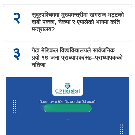
२
सुदूरपश्चिममा मुख्यमन्त्रीमा खगराज भट्टको
दाबी पक्का, नेकपा र एमालेको भागमा कति
मन्त्रालय?
३
गेटा मेडिकल विश्वविद्यालयले सार्वजनिक
गर्‍यो १७ जना प्राध्यापक/सह–प्राध्यापकको
नतिजा