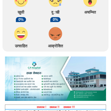
खुसी
दु :खी
अचम्मित
0%
0%
उत्साहित
आक्रोशित