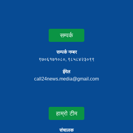
सम्पर्क
सम्पर्क नम्बर
९७०६१७१०८०, ९८५८४२३०९९
ईमेल
call24news.media@gmail.com
हाम्रो टीम
संचालक