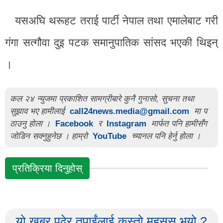
यसअघि थरूहट तराई पार्टी नेपाल तथा एमालेबाट गरी
गंगा सत्गौवा दुइ पटक समानुपातिक सांसद भएकी थिइन्
।
कल २४ न्युजमा प्रकाशित सामग्रीबारे कुनै गुनासो, सुचना तथा
सुझाव भए हामीलाई
call24news.media@gmail.com
मा प
ठाउनु होला ।
Facebook
र
Instagram
मार्फत पनि हामीसँग
जोडिन सक्नुहुनेछ । हाम्रो
YouTube
च्यानल पनि हेर्नु होला ।
प्रतिक्रिया दिनुहोस्
यो खबर पढेर तपाईंलाई कस्तो महसुस भयो ?