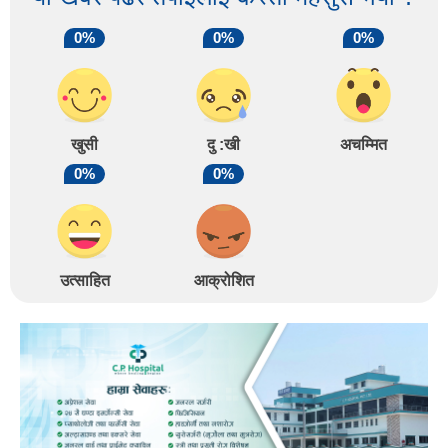
0%
0%
0%
खुसी
दु :खी
अचम्मित
0%
0%
उत्साहित
आक्रोशित