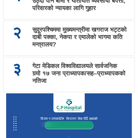
उठ्दा पनि बीमा र यातायात व्यवसायी बेपत्ता,
परिवारको न्यायका लागि गुहार
२
सुदूरपश्चिममा मुख्यमन्त्रीमा खगराज भट्टको
दाबी पक्का, नेकपा र एमालेको भागमा कति
मन्त्रालय?
३
गेटा मेडिकल विश्वविद्यालयले सार्वजनिक
गर्‍यो १७ जना प्राध्यापक/सह–प्राध्यापकको
नतिजा