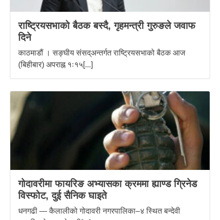
राष्ट्रियसभाको बैठक बस्दै, गृहमन्त्री गुरुङले जवाफ
दिने
काठमाडौं । सङ्घीय संसद्अन्तर्गत राष्ट्रियसभाको बैठक आज
(बिहीबार) अपराह्न १ः१५[...]
गोदावरीमा फायरिङ अभ्यासका क्रममा ह्याण्ड ग्रिनेड
विस्फोट, दुई सैनिक घाइते
धनगढी — कैलालीको गोदावरी नगरपालिका–४ स्थित बन्देवी