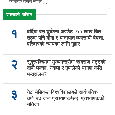
फायरिङ रेञ्जमा नेपाली[...]
साताको चर्चित
१
बर्दिया बस दुर्घटना अपडेट: ५५ लाख बिल
उठ्दा पनि बीमा र यातायात व्यवसायी बेपत्ता,
परिवारको न्यायका लागि गुहार
२
सुदूरपश्चिममा मुख्यमन्त्रीमा खगराज भट्टको
दाबी पक्का, नेकपा र एमालेको भागमा कति
मन्त्रालय?
३
गेटा मेडिकल विश्वविद्यालयले सार्वजनिक
गर्‍यो १७ जना प्राध्यापक/सह–प्राध्यापकको
नतिजा