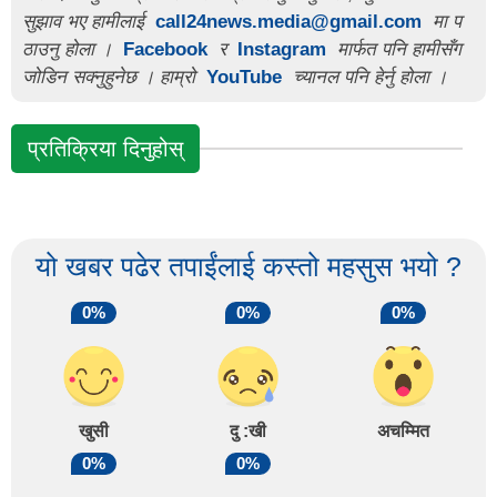
सुझाव भए हामीलाई
call24news.media@gmail.com
मा प
ठाउनु होला ।
Facebook
र
Instagram
मार्फत पनि हामीसँग
जोडिन सक्नुहुनेछ । हाम्रो
YouTube
च्यानल पनि हेर्नु होला ।
प्रतिक्रिया दिनुहोस्
यो खबर पढेर तपाईंलाई कस्तो महसुस भयो ?
0%
0%
0%
खुसी
दु :खी
अचम्मित
0%
0%