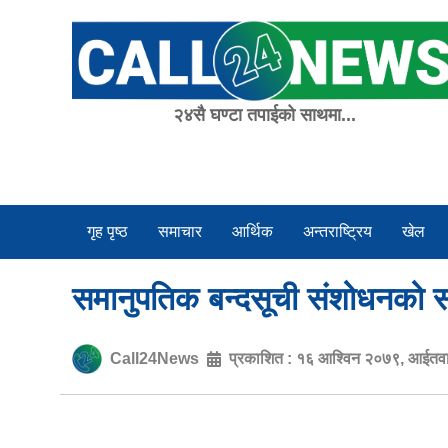
Skip
to
content
२४सै घण्टा तपाईको साथमा...
गृह पृष्ठ
समाचार
आर्थिक
अन्तराष्ट्रिय
खेल
समानुपतिक बन्दसूची संशोधनको 
Call24News
प्रकाशित :
१६ आश्विन २०७९, आईतव