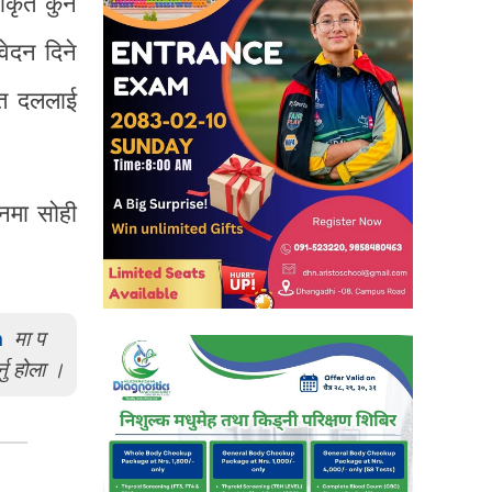
ीकृत कुनै
वेदन दिने
धित दललाई
नमा सोही
m
मा प
्नु होला ।