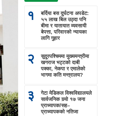
१
बर्दिया बस दुर्घटना अपडेट:
५५ लाख बिल उठ्दा पनि
बीमा र यातायात व्यवसायी
बेपत्ता, परिवारको न्यायका
लागि गुहार
२
सुदूरपश्चिममा मुख्यमन्त्रीमा
खगराज भट्टको दाबी
पक्का, नेकपा र एमालेको
भागमा कति मन्त्रालय?
३
गेटा मेडिकल विश्वविद्यालयले
सार्वजनिक गर्‍यो १७ जना
प्राध्यापक/सह–
प्राध्यापकको नतिजा