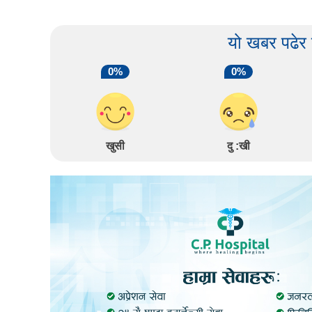
यो खबर पढेर
0%
0%
खुसी
दु :खी