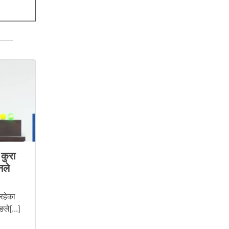
कुरा
नले
 रहेका
ले[...]