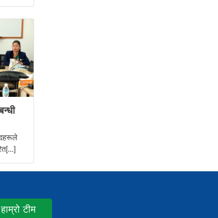
बन्धी
दहरूले
त[...]
हाम्रो टीम