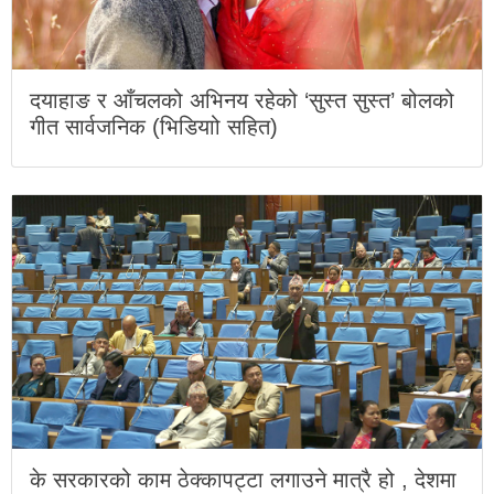
दयाहाङ र आँचलको अभिनय रहेको ‘सुस्त सुस्त’ बोलको
गीत सार्वजनिक (भिडियाो सहित)
के सरकारको काम ठेक्कापट्टा लगाउने मात्रै हो , देशमा