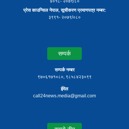
४०१८- २०७९/८०
प्रेस काउन्सिल नेपाल, सूचीकरण प्रमाणपत्र नम्बर:
३९९१- २०७९/०८०
सम्पर्क
सम्पर्क नम्बर
९७०६१७१०८०, ९८५८४२३०९९
ईमेल
call24news.media@gmail.com