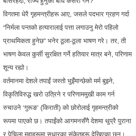
बसिरहँदा, राज्य हुनुको बोध कसरी गर्ने?
विगतमा धेरै गृहमन्त्रीहरू आए, जसले पदभार ग्रहण गर्दा
“निर्मला पन्तको हत्यारालाई पत्ता लगाउनु मेरो पहिलो
प्राथमिकता हुनेछ” भनेर ठूला-ठूला भाषण गरे। तर, ती
भाषण केवल कुर्सी सुरक्षित गर्ने हतियार मात्र बने, परिणाम
शून्य रह्यो।
वर्तमानमा देशले तपाईं जस्तो भुइँमान्छेको मर्म बुझ्ने,
विकृतिविरुद्ध खरो उत्रिने र परिणाममुखी काम गर्न
रुचाउने ‘गुरूङ’ (किराती) को छोरोलाई गृहमन्त्रीको
रूपमा पाएको छ। तपाईंको आगमनसँगै देशमा थुप्रै पुराना
र पेचिला मुद्दाहरूमा सुधारका संकेतहरू देखिएका छन्।