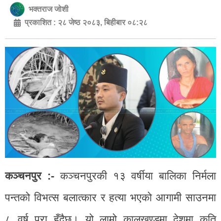
भक्तराज जोशी
प्रकाशित :
२८ जेष्ठ २०८३, बिहीबार ०८:२८
कञ्चनपुर :-
कञ्चनपुरकी १३ वर्षीया बालिका निर्मला
पन्तको विभत्स बलात्कार र हत्या भएको आगामी साउनमा
८ वर्ष पूरा हुँदैछ। यो लामो कालखण्डमा देशमा कति