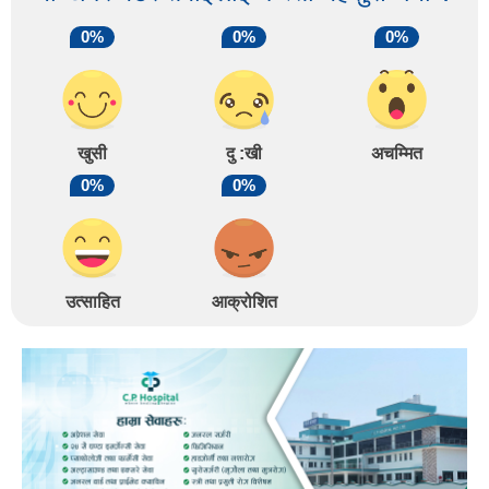
0%
0%
0%
खुसी
दु :खी
अचम्मित
0%
0%
उत्साहित
आक्रोशित