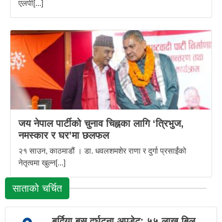
एलपी[...]
जय नेपाल पार्टीको चुनाव चिह्नका लागि ‘त्रिभुज,
नमस्कार र घर’मा छलफल
२१ साउन, काठमाडौं । डा. धवलशमशेर राणा र दुर्गा प्रसाईंको
नेतृत्वमा खुल्न[...]
साताको चर्चित
बर्दिया बस दुर्घटना अपडेट: ५५ लाख बिल