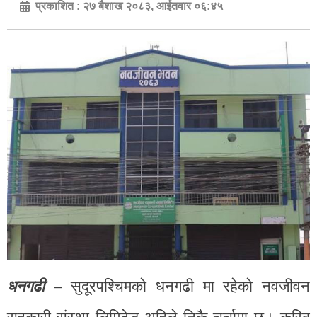
प्रकाशित :
२७ बैशाख २०८३, आईतवार ०६:४५
धनगढी –
सुदूरपश्चिमको धनगढी मा रहेको नवजीवन