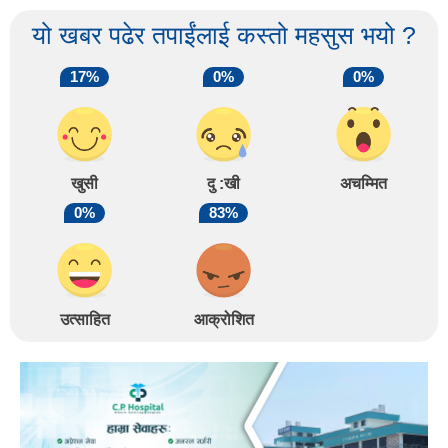
यो खबर पढेर तपाईंलाई कस्तो महसुस भयो ?
17%
0%
0%
खुसी
दु :खी
अचम्मित
0%
83%
उत्साहित
आक्रोशित