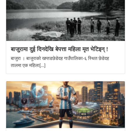
बाजुरामा दुई दिनदेखि बेपत्ता महिला मृत भेटिइन् !
बाजुरा । बाजुराको खप्तडछेडेदह गाउँपालिका-६ स्थित छेडेदह
तालमा एक महिला[...]