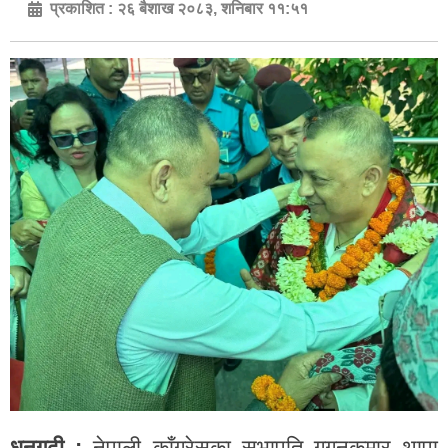
प्रकाशित :
२६ बैशाख २०८३, शनिबार ११:५१
धनगढी :
नेपाली काँग्रेसका सभापति गगनकुमार थापा