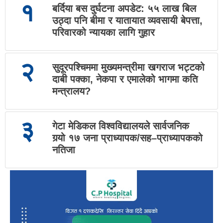
१
बर्दिया बस दुर्घटना अपडेट: ५५ लाख बिल
उठ्दा पनि बीमा र यातायात व्यवसायी बेपत्ता,
परिवारको न्यायका लागि गुहार
२
सुदूरपश्चिममा मुख्यमन्त्रीमा खगराज भट्टको
दाबी पक्का, नेकपा र एमालेको भागमा कति
मन्त्रालय?
३
गेटा मेडिकल विश्वविद्यालयले सार्वजनिक
गर्‍यो १७ जना प्राध्यापक/सह–प्राध्यापकको
नतिजा