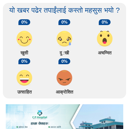
यो खबर पढेर तपाईंलाई कस्तो महसुस भयो ?
0%
0%
0%
खुसी
दु :खी
अचम्मित
0%
0%
उत्साहित
आक्रोशित