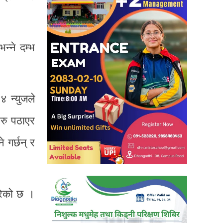
न्ने दम्भ
४ न्युजले
हरु पठाएर
े गर्छन् र
गरेको छ ।