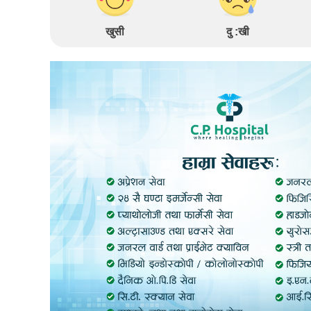
खुसी
दु :खी