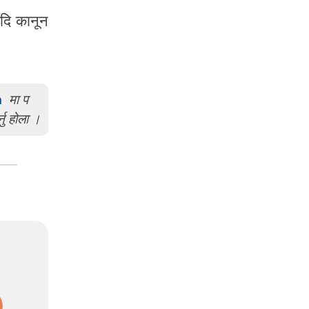
यदि कानून
m
मा प
्नु होला ।