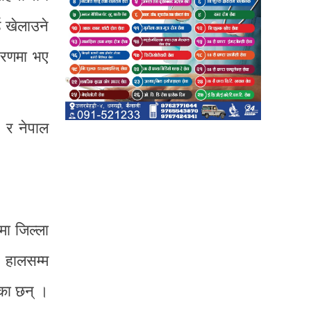
ड खेलाउने
चरणमा भए
 र नेपाल
ा जिल्ला
 हालसम्म
एका छन् ।