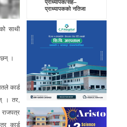
प्राध्यापक/सह–
प्राध्यापकको नतिजा
ीको साथी
 छन् ।
तले कार्ड
न् । तर,
 राजपत्र
्र कार्ड