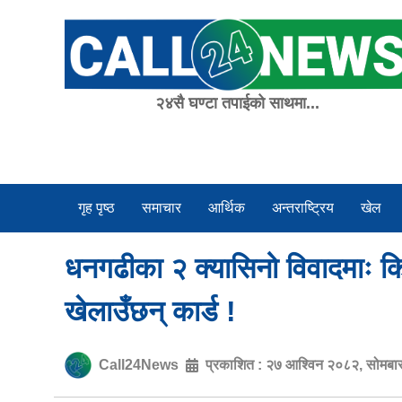
Skip
to
content
२४सै घण्टा तपाईको साथमा...
गृह पृष्ठ
समाचार
आर्थिक
अन्तराष्ट्रिय
खेल
धनगढीका २ क्यासिनो विवादमाः किङ
खेलाउँछन् कार्ड !
Call24News
प्रकाशित :
२७ आश्विन २०८२, सोमबा