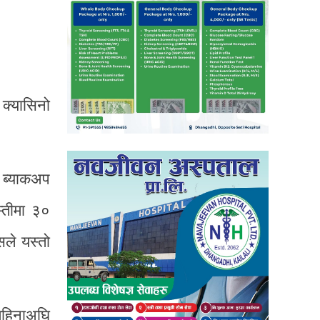
क्यासिनो
ो ब्याकअप
म्तीमा ३०
सले यस्तो
महिनाअघि