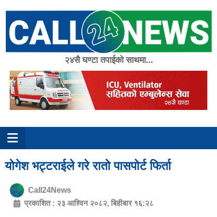
Skip
to
content
२४सै घण्टा तपाईको साथमा...
योगेश भट्टराईले गरे रातो पासपोर्ट फिर्ता
Call24News
प्रकाशित :
२३ आश्विन २०८२, बिहीबार १६:२८