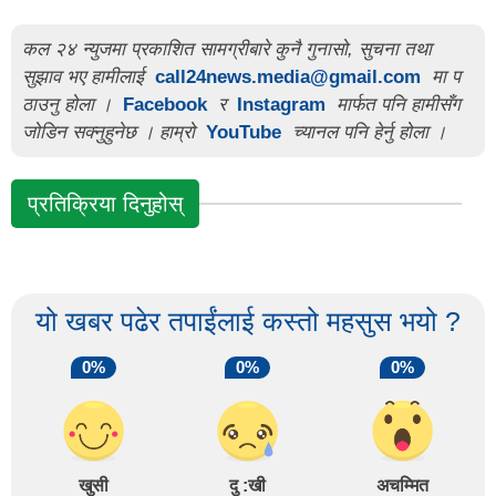
कल २४ न्युजमा प्रकाशित सामग्रीबारे कुनै गुनासो, सुचना तथा
सुझाव भए हामीलाई
call24news.media@gmail.com
मा प
ठाउनु होला ।
Facebook
र
Instagram
मार्फत पनि हामीसँग
जोडिन सक्नुहुनेछ । हाम्रो
YouTube
च्यानल पनि हेर्नु होला ।
प्रतिक्रिया दिनुहोस्
यो खबर पढेर तपाईंलाई कस्तो महसुस भयो ?
0%
0%
0%
खुसी
दु :खी
अचम्मित