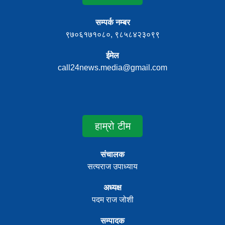
सम्पर्क नम्बर
९७०६१७१०८०, ९८५८४२३०९९
ईमेल
call24news.media@gmail.com
हाम्रो टीम
संचालक
सत्यराज उपाध्याय
अध्यक्ष
पदम राज जोशी
सम्पादक