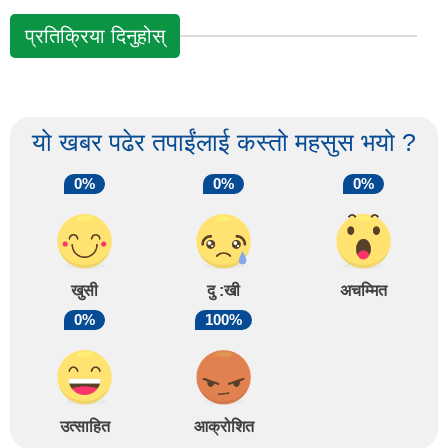
प्रतिक्रिया दिनुहोस्
यो खबर पढेर तपाईंलाई कस्तो महसुस भयो ?
0%
0%
0%
खुसी
दु :खी
अचम्मित
0%
100%
उत्साहित
आक्रोशित