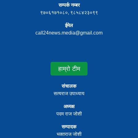
सम्पर्क नम्बर
९७०६१७१०८०, ९८५८४२३०९९
ईमेल
call24news.media@gmail.com
हाम्रो टीम
संचालक
सत्यराज उपाध्याय
अध्यक्ष
पदम राज जोशी
सम्पादक
भक्तराज जोशी