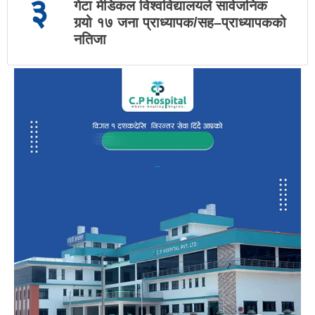
३
गेटा मेडिकल विश्वविद्यालयले सार्वजनिक
गर्‍यो १७ जना प्राध्यापक/सह–प्राध्यापकको
नतिजा