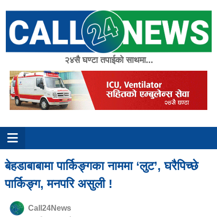
Skip
to
content
२४सै घण्टा तपाईको साथमा...
बेहडाबाबामा पार्किङ्गका नाममा ‘लुट’, घरैपिच्छे
पार्किङ्ग, मनपरि असुली !
Call24News