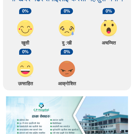
0%
0%
0%
खुसी
दु :खी
अचम्मित
0%
0%
उत्साहित
आक्रोशित