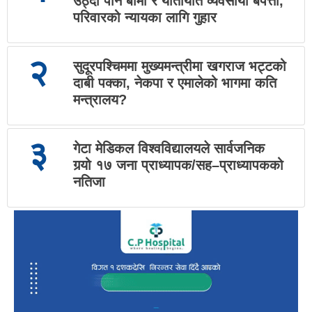
उठ्दा पनि बीमा र यातायात व्यवसायी बेपत्ता,
परिवारको न्यायका लागि गुहार
२
सुदूरपश्चिममा मुख्यमन्त्रीमा खगराज भट्टको
दाबी पक्का, नेकपा र एमालेको भागमा कति
मन्त्रालय?
३
गेटा मेडिकल विश्वविद्यालयले सार्वजनिक
गर्‍यो १७ जना प्राध्यापक/सह–प्राध्यापकको
नतिजा