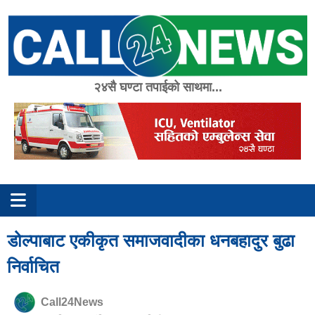
Skip
to
content
२४सै घण्टा तपाईको साथमा...
डोल्पाबाट एकीकृत समाजवादीका धनबहादुर बुढा
निर्वाचित
Call24News