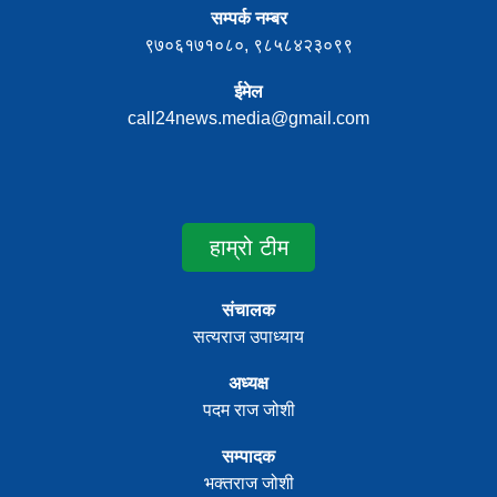
सम्पर्क नम्बर
९७०६१७१०८०, ९८५८४२३०९९
ईमेल
call24news.media@gmail.com
हाम्रो टीम
संचालक
सत्यराज उपाध्याय
अध्यक्ष
पदम राज जोशी
सम्पादक
भक्तराज जोशी