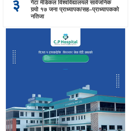
३
गेटा मेडिकल विश्वविद्यालयले सार्वजनिक
गर्‍यो १७ जना प्राध्यापक/सह–प्राध्यापकको
नतिजा