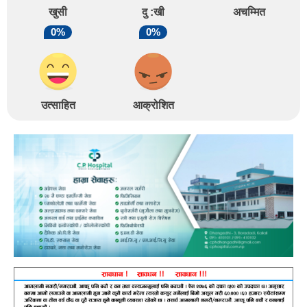
खुसी
दु :खी
अचम्मित
0%
0%
उत्साहित
आक्रोशित