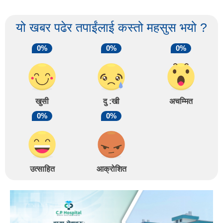
यो खबर पढेर तपाईंलाई कस्तो महसुस भयो ?
0%
0%
0%
खुसी
दु :खी
अचम्मित
0%
0%
उत्साहित
आक्रोशित