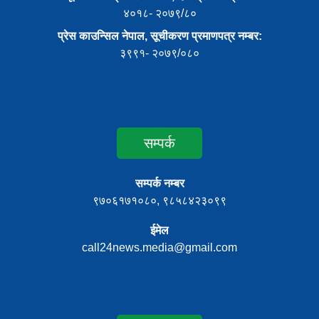
४०१८- २०७९/८०
प्रेस काउन्सिल नेपाल, सूचीकरण प्रमाणपत्र नम्बर:
३९९१- २०७९/०८०
सम्पर्क
सम्पर्क नम्बर
९७०६१७१०८०, ९८५८४२३०९९
ईमेल
call24news.media@gmail.com