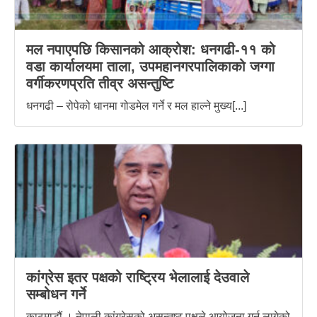
मल नपाएपछि किसानको आक्रोश: धनगढी-११ को
वडा कार्यालयमा ताला, उपमहानगरपालिकाको जग्गा
वर्गीकरणप्रति तीव्र असन्तुष्टि
धनगढी – रोपेको धानमा गोडमेल गर्ने र मल हाल्ने मुख्य[...]
कांग्रेस इतर पक्षको राष्ट्रिय भेलालाई देउवाले
सम्बोधन गर्ने
काठमाडौं । नेपाली कांग्रेसको असन्तुष्ट पक्षले आयोजना गर्न लागेको