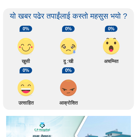
यो खबर पढेर तपाईंलाई कस्तो महसुस भयो ?
0%
0%
0%
खुसी
दु :खी
अचम्मित
0%
0%
उत्साहित
आक्रोशित