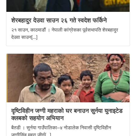
शेरबहादुर देउवा साउन २६ गते स्वदेश फर्किने
२१ साउन, काठमाडौं । नेपाली कांग्रेसका पूर्वसभापति शेरबहादुर
देउवा साउन[...]
दृष्टिविहीन जग्गी महराको घर बनाउन सुर्नया युनाइटेड
क्लबको सहयोग अभियान
बैतडी । सुर्नया गाउँपालिका–४ नोडालेक निवासी दृष्टिविहीन
जग्गीसिंह महरा जीर्ण[...]