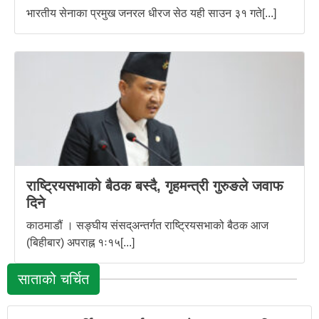
भारतीय सेनाका प्रमुख जनरल धीरज सेठ यही साउन ३१ गते[...]
राष्ट्रियसभाको बैठक बस्दै, गृहमन्त्री गुरुङले जवाफ
दिने
काठमाडौं । सङ्घीय संसद्अन्तर्गत राष्ट्रियसभाको बैठक आज
(बिहीबार) अपराह्न १ः१५[...]
साताको चर्चित