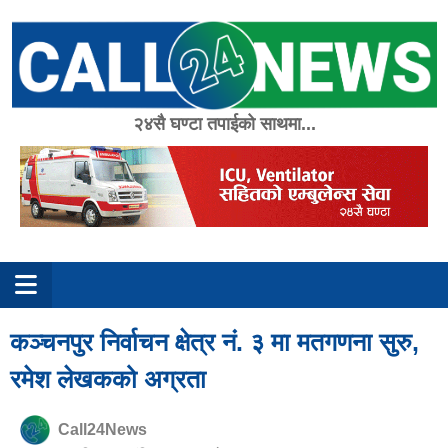
Skip
to
content
२४सै घण्टा तपाईको साथमा...
कञ्चनपुर निर्वाचन क्षेत्र नं. ३ मा मतगणना सुरु,
रमेश लेखकको अग्रता
Call24News