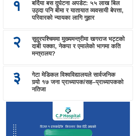
१
बर्दिया बस दुर्घटना अपडेट: ५५ लाख बिल
उठ्दा पनि बीमा र यातायात व्यवसायी बेपत्ता,
परिवारको न्यायका लागि गुहार
२
सुदूरपश्चिममा मुख्यमन्त्रीमा खगराज भट्टको
दाबी पक्का, नेकपा र एमालेको भागमा कति
मन्त्रालय?
३
गेटा मेडिकल विश्वविद्यालयले सार्वजनिक
गर्‍यो १७ जना प्राध्यापक/सह–प्राध्यापकको
नतिजा