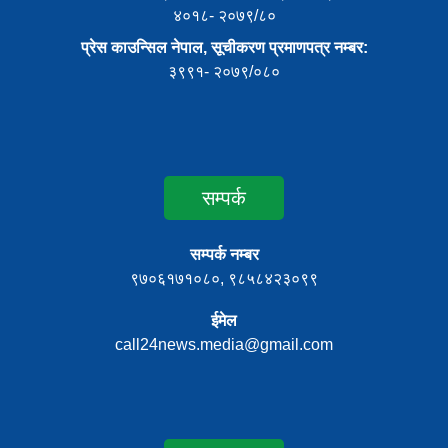
४०१८- २०७९/८०
प्रेस काउन्सिल नेपाल, सूचीकरण प्रमाणपत्र नम्बर:
३९९१- २०७९/०८०
सम्पर्क
सम्पर्क नम्बर
९७०६१७१०८०, ९८५८४२३०९९
ईमेल
call24news.media@gmail.com