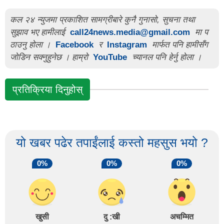
कल २४ न्युजमा प्रकाशित सामग्रीबारे कुनै गुनासो, सुचना तथा
सुझाव भए हामीलाई
call24news.media@gmail.com
मा प
ठाउनु होला ।
Facebook
र
Instagram
मार्फत पनि हामीसँग
जोडिन सक्नुहुनेछ । हाम्रो
YouTube
च्यानल पनि हेर्नु होला ।
प्रतिक्रिया दिनुहोस्
यो खबर पढेर तपाईंलाई कस्तो महसुस भयो ?
0%
0%
0%
खुसी
दु :खी
अचम्मित