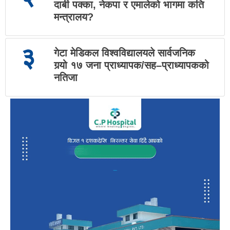
दाबी पक्का, नेकपा र एमालेको भागमा कति
मन्त्रालय?
३
गेटा मेडिकल विश्वविद्यालयले सार्वजनिक
गर्‍यो १७ जना प्राध्यापक/सह–प्राध्यापकको
नतिजा