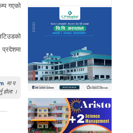
कम्प गएको
्निटिउडको
प्रदेशमा
om
मा प
्नु होला ।