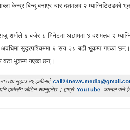
्ला केन्द्र बिन्दु बनाएर चार दशमलव २ म्याग्निटिउडको भू
 राजु शर्माले ६ बजेर ८ मिनेटमा अछाममा ४ दशमलव २ म्याग
अवधिमा सुदूरपश्चिममा ६ सय २८ बढी भूकम्प गएका छन्। 
ाँच वटा भूकम्प गएका छन्।
ुचना तथा सुझाव भए हामीलाई
call24news.media@gmail.c
पनि हामीसँग जोडिन सक्नुहुनेछ । हाम्रो
YouTube
च्यानल पनि हेर