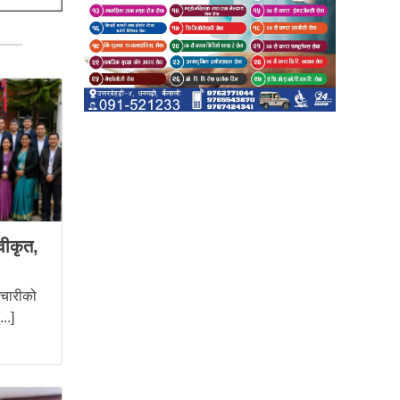
वीकृत,
मचारीको
..]