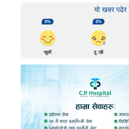
यो खबर पढेर
0%
0%
खुसी
दु :खी