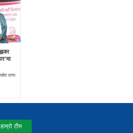
ह्नका
घर’मा
शेर राणा
हाम्रो टीम