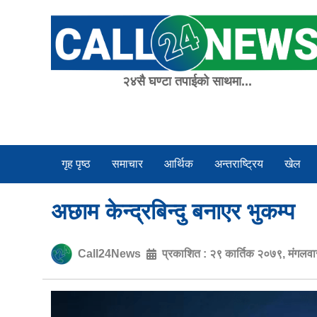
Skip
to
content
२४सै घण्टा तपाईको साथमा...
गृह पृष्ठ
समाचार
आर्थिक
अन्तराष्ट्रिय
खेल
अछाम केन्द्रबिन्दु बनाएर भुकम्प
Call24News
प्रकाशित :
२९ कार्तिक २०७९, मंगलव