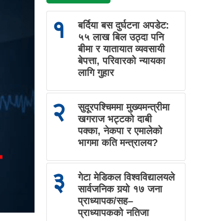
१
बर्दिया बस दुर्घटना अपडेट:
५५ लाख बिल उठ्दा पनि
बीमा र यातायात व्यवसायी
बेपत्ता, परिवारको न्यायका
लागि गुहार
२
सुदूरपश्चिममा मुख्यमन्त्रीमा
खगराज भट्टको दाबी
पक्का, नेकपा र एमालेको
भागमा कति मन्त्रालय?
३
गेटा मेडिकल विश्वविद्यालयले
सार्वजनिक गर्‍यो १७ जना
प्राध्यापक/सह–
प्राध्यापकको नतिजा