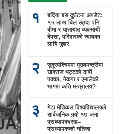
१
बर्दिया बस दुर्घटना अपडेट:
५५ लाख बिल उठ्दा पनि
बीमा र यातायात व्यवसायी
बेपत्ता, परिवारको न्यायका
लागि गुहार
२
सुदूरपश्चिममा मुख्यमन्त्रीमा
खगराज भट्टको दाबी
पक्का, नेकपा र एमालेको
भागमा कति मन्त्रालय?
३
गेटा मेडिकल विश्वविद्यालयले
सार्वजनिक गर्‍यो १७ जना
प्राध्यापक/सह–
प्राध्यापकको नतिजा