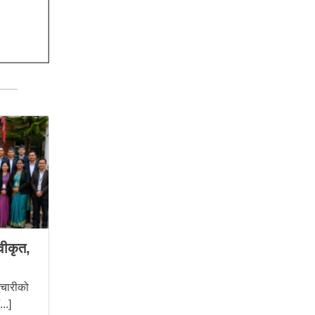
वीकृत,
मचारीको
..]