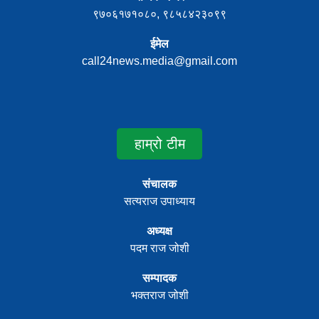
९७०६१७१०८०, ९८५८४२३०९९
ईमेल
call24news.media@gmail.com
हाम्रो टीम
संचालक
सत्यराज उपाध्याय
अध्यक्ष
पदम राज जोशी
सम्पादक
भक्तराज जोशी