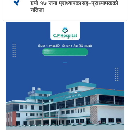
गर्‍यो १७ जना प्राध्यापक/सह–प्राध्यापकको
नतिजा