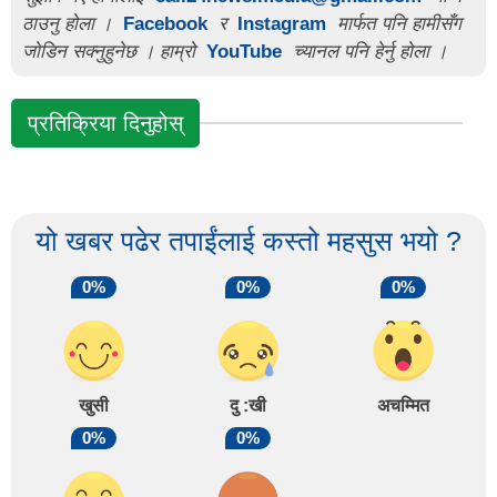
ठाउनु होला ।
Facebook
र
Instagram
मार्फत पनि हामीसँग
जोडिन सक्नुहुनेछ । हाम्रो
YouTube
च्यानल पनि हेर्नु होला ।
प्रतिक्रिया दिनुहोस्
यो खबर पढेर तपाईंलाई कस्तो महसुस भयो ?
0%
0%
0%
खुसी
दु :खी
अचम्मित
0%
0%