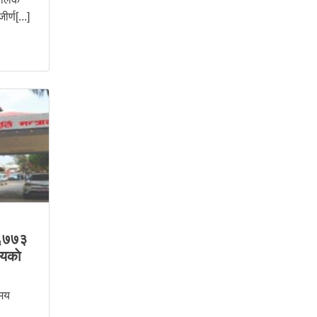
र्ण[...]
६७७३
लयकाे
समय