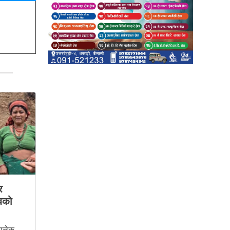
र
लबको
डालेक