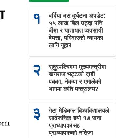
१
बर्दिया बस दुर्घटना अपडेट:
५५ लाख बिल उठ्दा पनि
बीमा र यातायात व्यवसायी
बेपत्ता, परिवारको न्यायका
लागि गुहार
२
सुदूरपश्चिममा मुख्यमन्त्रीमा
खगराज भट्टको दाबी
पक्का, नेकपा र एमालेको
भागमा कति मन्त्रालय?
३
गेटा मेडिकल विश्वविद्यालयले
सार्वजनिक गर्‍यो १७ जना
प्राध्यापक/सह–
प्राध्यापकको नतिजा