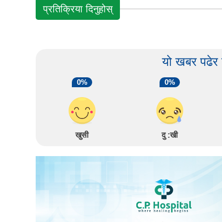
प्रतिक्रिया दिनुहोस्
यो खबर पढेर
0%
0%
खुसी
दु :खी