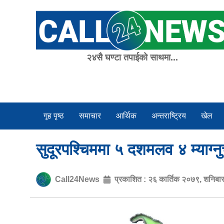
Skip
to
content
२४सै घण्टा तपाईको साथमा...
गृह पृष्ठ
समाचार
आर्थिक
अन्तराष्ट्रिय
खेल
सुदूरपश्चिममा ५ दशमलव ४ म्याग्नु
Call24News
प्रकाशित :
२६ कार्तिक २०७९, शनिबा