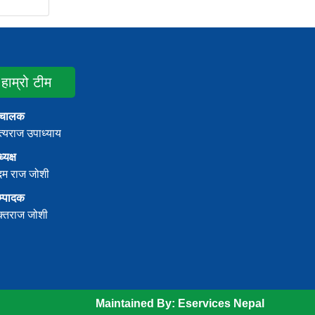
हाम्रो टीम
ंचालक
्यराज उपाध्याय
्यक्ष
दम राज जोशी
म्पादक
क्तराज जोशी
Maintained By:
Eservices Nepal