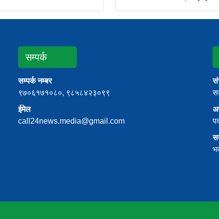
सम्पर्क
सम्पर्क नम्बर
स
९७०६१७१०८०, ९८५८४२३०९९
सत
ईमेल
अध
call24news.media@gmail.com
प
स
भ