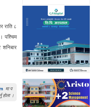
ार राति ८
। पश्चिम
र शनिबार
om
मा प
्नु होला ।