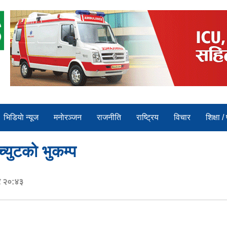
भिडियाे न्यूज
मनाेरञ्जन
राजनीति
राष्ट्रिय
विचार
शिक्षा /
च्युटको भुकम्प
र २०:४३