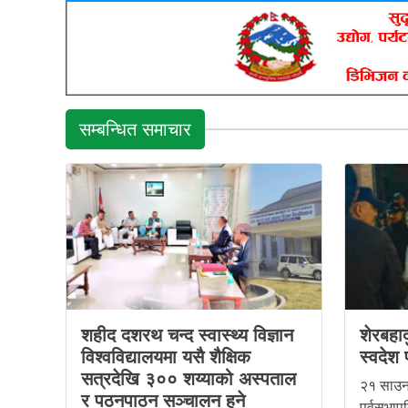
सम्बन्धित समाचार
शहीद दशरथ चन्द स्वास्थ्य विज्ञान
शेरबहा
विश्वविद्यालयमा यसै शैक्षिक
स्वदेश 
सत्रदेखि ३०० शय्याको अस्पताल
२१ साउन,
र पठनपाठन सञ्चालन हुने
पूर्वसभाप