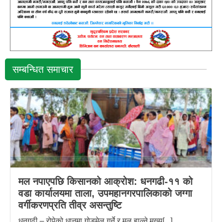
सम्बन्धित समाचार
मल नपाएपछि किसानको आक्रोश: धनगढी-११ को
वडा कार्यालयमा ताला, उपमहानगरपालिकाको जग्गा
वर्गीकरणप्रति तीव्र असन्तुष्टि
धनगढी – रोपेको धानमा गोडमेल गर्ने र मल हाल्ने मुख्य[...]