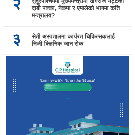
२
सुदूरपश्चिममा मुख्यमन्त्रीमा खगराज भट्टको
दाबी पक्का, नेकपा र एमालेको भागमा कति
मन्त्रालय?
३
सेती अस्पतालमा कार्यरत चिकित्सकलाई
निजी क्लिनिक जान रोक