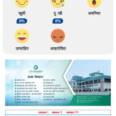
खुसी
दु :खी
अचम्मित
0%
0%
उत्साहित
आक्रोशित