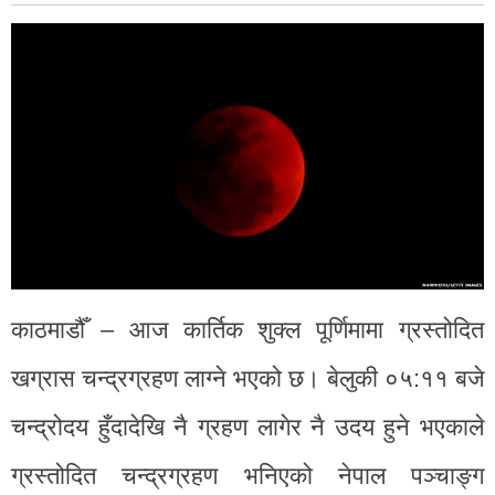
काठमाडौँ – आज कार्तिक शुक्ल पूर्णिमामा ग्रस्तोदित
खग्रास चन्द्रग्रहण लाग्ने भएको छ। बेलुकी ०५:११ बजे
चन्द्रोदय हुँदादेखि नै ग्रहण लागेर नै उदय हुने भएकाले
ग्रस्तोदित चन्द्रग्रहण भनिएको नेपाल पञ्चाङ्ग