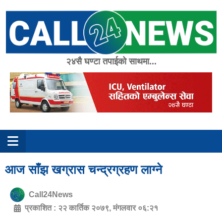
Skip
to
content
२४सै घण्टा तपाईको साथमा...
आज साँझ खग्रास चन्द्रग्रहण लाग्ने
Call24News
प्रकाशित :
२२ कार्तिक २०७९, मंगलवार ०६:२१