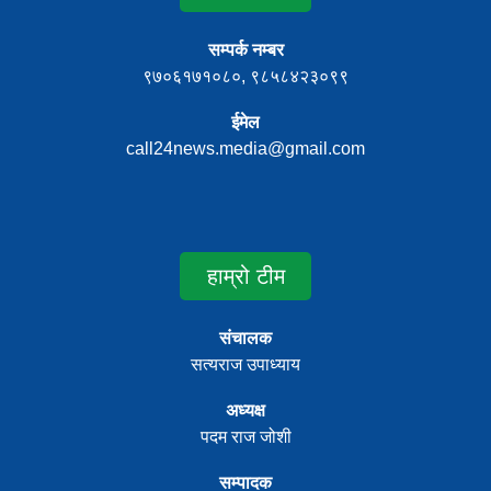
सम्पर्क नम्बर
९७०६१७१०८०, ९८५८४२३०९९
ईमेल
call24news.media@gmail.com
हाम्रो टीम
संचालक
सत्यराज उपाध्याय
अध्यक्ष
पदम राज जोशी
सम्पादक