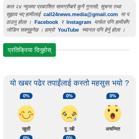
कल २४ न्युजमा प्रकाशित सामग्रीबारे कुनै गुनासो, सुचना तथा
सुझाव भए हामीलाई
call24news.media@gmail.com
मा प
ठाउनु होला ।
Facebook
र
Instagram
मार्फत पनि हामीसँग
जोडिन सक्नुहुनेछ । हाम्रो
YouTube
च्यानल पनि हेर्नु होला ।
प्रतिक्रिया दिनुहोस्
यो खबर पढेर तपाईंलाई कस्तो महसुस भयो ?
0%
0%
0%
खुसी
दु :खी
अचम्मित
0%
0%