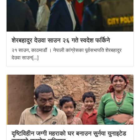
शेरबहादुर देउवा साउन २६ गते स्वदेश फर्किने
२१ साउन, काठमाडौं । नेपाली कांग्रेसका पूर्वसभापति शेरबहादुर
देउवा साउन[...]
दृष्टिविहीन जग्गी महराको घर बनाउन सुर्नया युनाइटेड