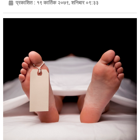
प्रकाशित :
१९ कार्तिक २०७९, शनिबार ०९:३३