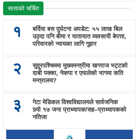
साताको चर्चित
१
बर्दिया बस दुर्घटना अपडेट: ५५ लाख बिल
उठ्दा पनि बीमा र यातायात व्यवसायी बेपत्ता,
परिवारको न्यायका लागि गुहार
२
सुदूरपश्चिममा मुख्यमन्त्रीमा खगराज भट्टको
दाबी पक्का, नेकपा र एमालेको भागमा कति
मन्त्रालय?
३
गेटा मेडिकल विश्वविद्यालयले सार्वजनिक
गर्‍यो १७ जना प्राध्यापक/सह–प्राध्यापकको
नतिजा