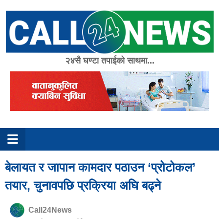
Skip
to
content
२४सै घण्टा तपाईको साथमा...
बेलायत र जापान कामदार पठाउन ‘प्रोटोकल’
तयार, चुनावपछि प्रक्रिया अघि बढ्ने
Call24News