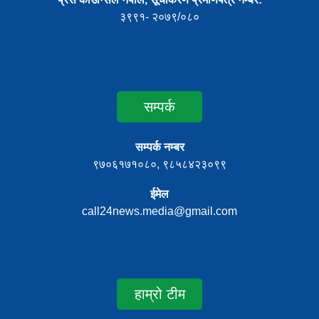
३९९१- २०७९/०८०
सम्पर्क
सम्पर्क नम्बर
९७०६१७१०८०, ९८५८४२३०९९
ईमेल
call24news.media@gmail.com
हाम्रो टीम