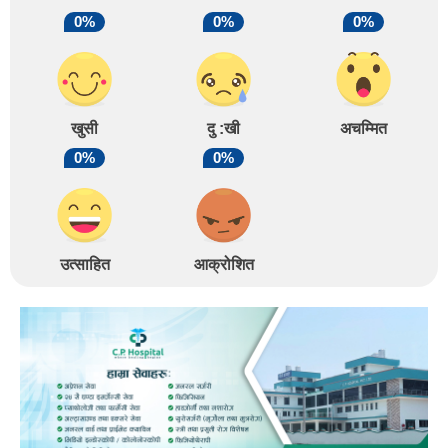
0%
0%
0%
खुसी
दु :खी
अचम्मित
0%
0%
उत्साहित
आक्रोशित