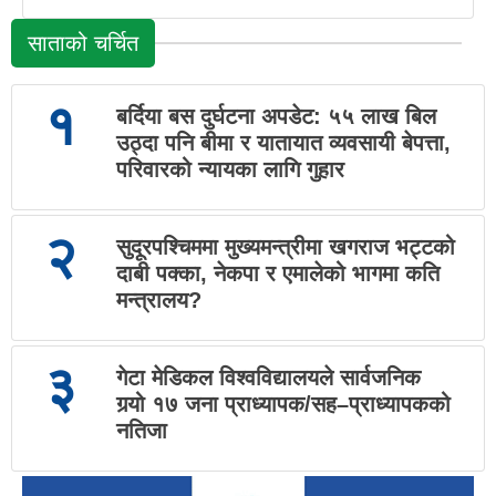
साताको चर्चित
१
बर्दिया बस दुर्घटना अपडेट: ५५ लाख बिल
उठ्दा पनि बीमा र यातायात व्यवसायी बेपत्ता,
परिवारको न्यायका लागि गुहार
२
सुदूरपश्चिममा मुख्यमन्त्रीमा खगराज भट्टको
दाबी पक्का, नेकपा र एमालेको भागमा कति
मन्त्रालय?
३
गेटा मेडिकल विश्वविद्यालयले सार्वजनिक
गर्‍यो १७ जना प्राध्यापक/सह–प्राध्यापकको
नतिजा