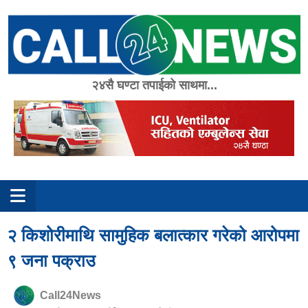
Skip
to
content
२४सै घण्टा तपाईको साथमा...
२ किशोरीमाथि सामुहिक बलात्कार गरेको आरोपमा
९ जना पक्राउ
Call24News