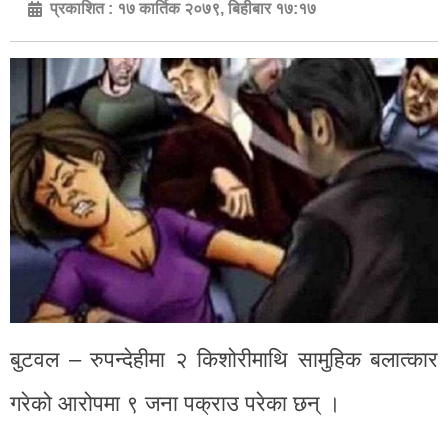
प्रकाशित :
१७ कार्तिक २०७९, बिहीबार १७:१७
बुटवल – रुपन्देहीमा २ किशोरीमाथि सामुहिक बलात्कार
गरेको आरोपमा ९ जना पक्राउ परेका छन् ।