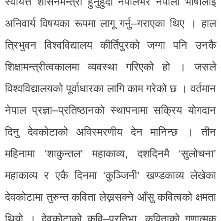
स्वायत्त शासनमन्त्री हुनुहुँदा नेपालभर नेपाली भाषालाई
अनिवार्य विषयका रूपमा लागू गर्नु–गराएका थिए । हाल
त्रिभुवन विश्वविद्यालय कीर्तिपुरको जग्गा पनि उनकै
शिक्षामन्त्रीत्वकालमा व्यवस्था गरिएको हो । जसले
विश्वविद्यालयको पूर्वाधारका लागि काम गरेको छ । वर्तमान
नेपाल प्रज्ञा–प्रतिष्ठानको स्थापनामा सक्रिय योगदान
दिनु देवकोटाको अविस्मरणीय देन मानिन्छ । तीन
महिनामा ‘शाकुन्तल’ महाकाव्य, दशदिनमै ‘सुलोचना’
महाकाव्य र एकै दिनमा ‘कुञ्जिनी’ खण्डकाव्य लेखेका
देवकोटामा तुरुन्त कविता लेख्नसक्ने आँसु कवित्वको क्षमता
थियो । देवकोटाको कवि–प्रतिभा, कविताको गुणात्मक