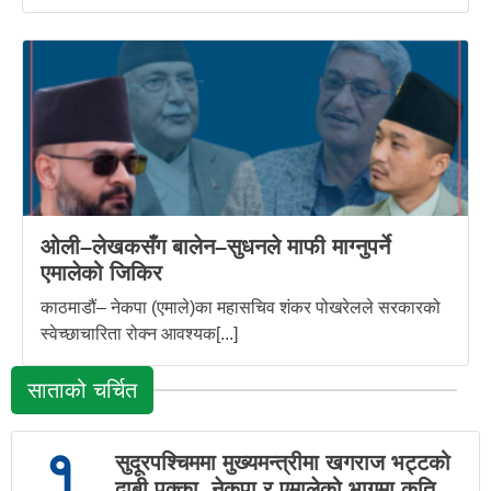
ओली–लेखकसँग बालेन–सुधनले माफी माग्नुपर्ने
एमालेको जिकिर
काठमाडौं– नेकपा (एमाले)का महासचिव शंकर पोखरेलले सरकारको
स्वेच्छाचारिता रोक्न आवश्यक[...]
साताको चर्चित
१
सुदूरपश्चिममा मुख्यमन्त्रीमा खगराज भट्टको
दाबी पक्का, नेकपा र एमालेको भागमा कति