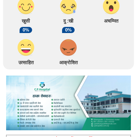
खुसी
दु :खी
अचम्मित
0%
0%
उत्साहित
आक्रोशित