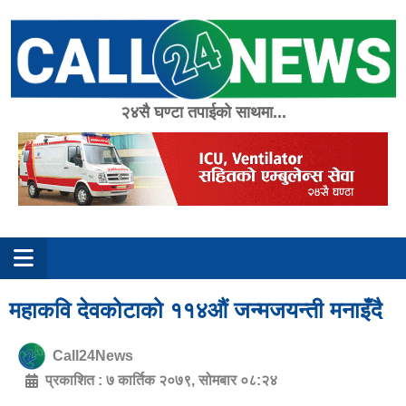
Skip
to
content
२४सै घण्टा तपाईको साथमा...
महाकवि देवकोटाको ११४औं जन्मजयन्ती मनाइँदै
Call24News
प्रकाशित :
७ कार्तिक २०७९, सोमबार ०८:२४