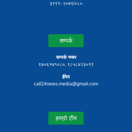
३९९१- २०७९/०८०
सम्पर्क
सम्पर्क नम्बर
९७०६१७१०८०, ९८५८४२३०९९
ईमेल
call24news.media@gmail.com
हाम्रो टीम