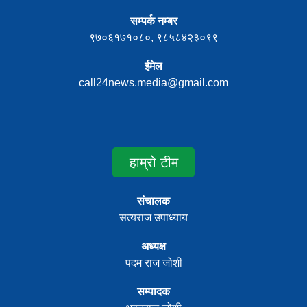
सम्पर्क नम्बर
९७०६१७१०८०, ९८५८४२३०९९
ईमेल
call24news.media@gmail.com
हाम्रो टीम
संचालक
सत्यराज उपाध्याय
अध्यक्ष
पदम राज जोशी
सम्पादक