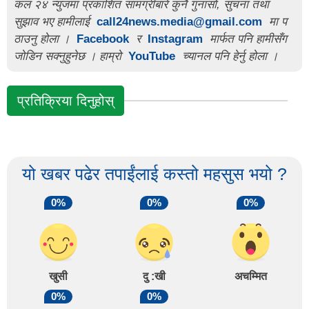
कल २४ न्युजमा प्रकाशित सामग्रीबारे कुनै गुनासो, सुचना तथा
सुझाव भए हामीलाई
call24news.media@gmail.com
मा प
ठाउनु होला ।
Facebook
र
Instagram
मार्फत पनि हामीसँग
जोडिन सक्नुहुनेछ । हाम्रो
YouTube
च्यानल पनि हेर्नु होला ।
प्रतिक्रिया दिनुहोस्
यो खबर पढेर तपाईंलाई कस्तो महसुस भयो ?
0%
0%
0%
खुसी
दु :खी
अचम्मित
0%
0%