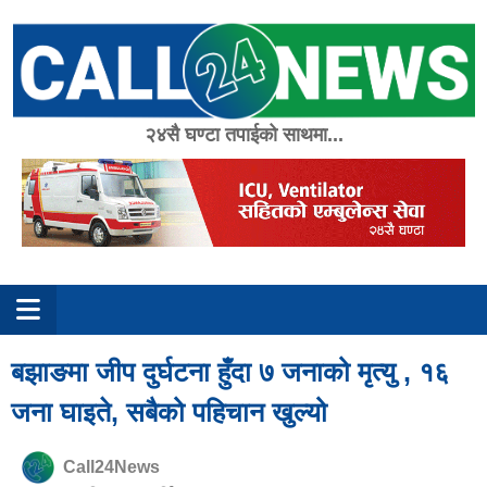
Skip
to
content
२४सै घण्टा तपाईको साथमा...
बझाङमा जीप दुर्घटना हुँदा ७ जनाको मृत्यु , १६
जना घाइते, सबैको पहिचान खुल्यो
Call24News