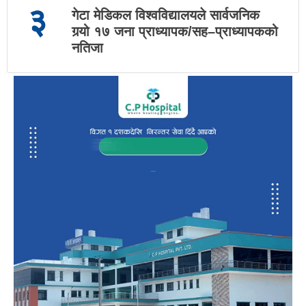
३
गेटा मेडिकल विश्वविद्यालयले सार्वजनिक
गर्‍यो १७ जना प्राध्यापक/सह–प्राध्यापकको
नतिजा