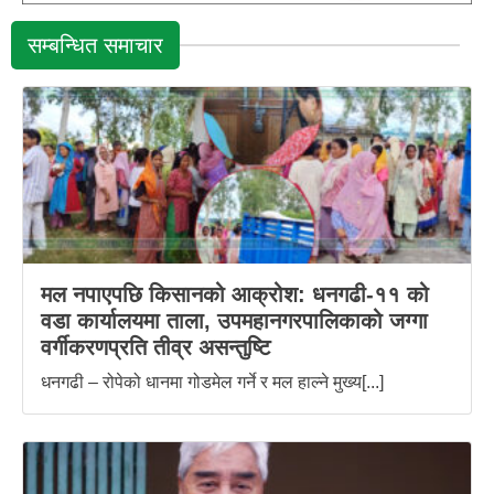
सम्बन्धित समाचार
मल नपाएपछि किसानको आक्रोश: धनगढी-११ को
वडा कार्यालयमा ताला, उपमहानगरपालिकाको जग्गा
वर्गीकरणप्रति तीव्र असन्तुष्टि
धनगढी – रोपेको धानमा गोडमेल गर्ने र मल हाल्ने मुख्य[...]