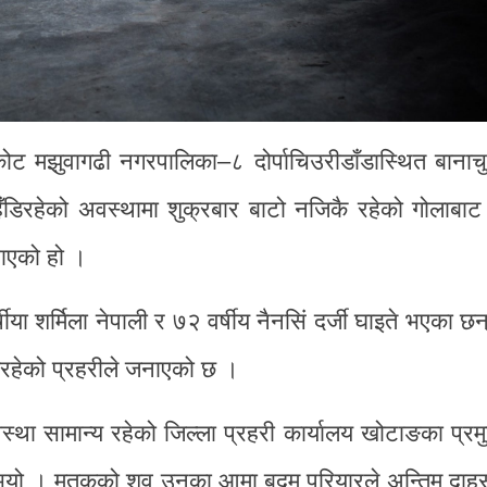
ोट मझुवागढी नगरपालिका–८ दोर्पाचिउरीडाँडास्थित बाना
िँडिरहेको अवस्थामा शुक्रबार बाटो नजिकै रहेको गोलाबाट
भाएको हो ।
षीया शर्मिला नेपाली र ७२ वर्षीय नैनसिं दर्जी घाइते भएका छ
रहेको प्रहरीले जनाएको छ ।
्था सामान्य रहेको जिल्ला प्रहरी कार्यालय खोटाङका प्रम
ुभयो । मृतकको शव उनका आमा बदम परियारले अन्तिम दाहस