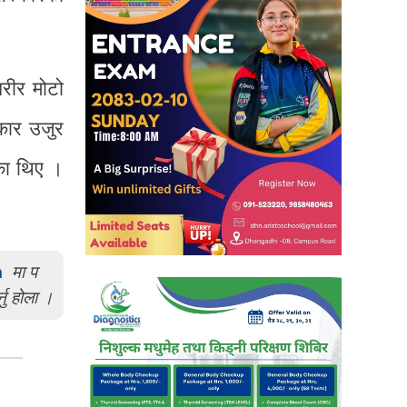
रीर मोटो
कार उजुर
का थिए ।
m
मा प
्नु होला ।