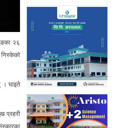
चुङका २६
 निस्केको
न् । घाइते
ुख प्रहरी
ंस्कारका