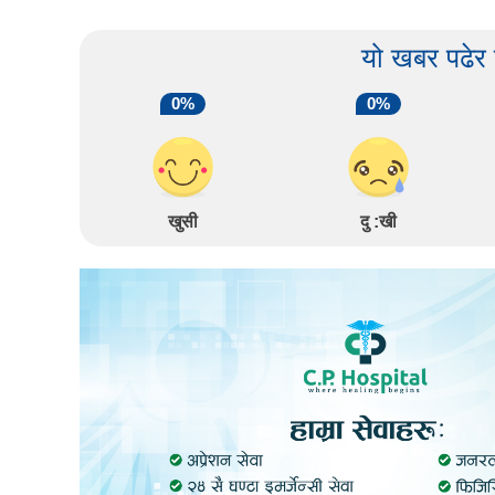
यो खबर पढेर
0%
0%
खुसी
दु :खी