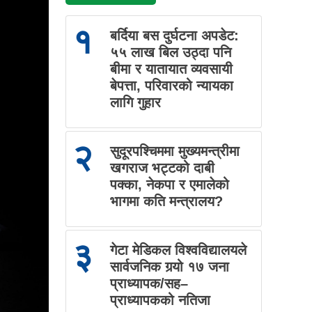
१
बर्दिया बस दुर्घटना अपडेट:
५५ लाख बिल उठ्दा पनि
बीमा र यातायात व्यवसायी
बेपत्ता, परिवारको न्यायका
लागि गुहार
२
सुदूरपश्चिममा मुख्यमन्त्रीमा
खगराज भट्टको दाबी
पक्का, नेकपा र एमालेको
भागमा कति मन्त्रालय?
३
गेटा मेडिकल विश्वविद्यालयले
सार्वजनिक गर्‍यो १७ जना
प्राध्यापक/सह–
प्राध्यापकको नतिजा