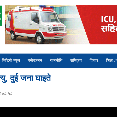
भिडियाे न्यूज
मनाेरञ्जन
राजनीति
राष्ट्रिय
विचार
शिक्षा /
ु, दुई जना घाइते
र ०८:५८