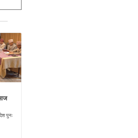
 आज
ेश पुनः