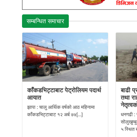
सम्बन्धित समाचार
काँकडभिट्टाबाट पेट्रोलियम पदार्थ
बाढी प्
आयात
तथा राह
नेतृत्वक
झापा : चालु आर्थिक वर्षको आठ महिनामा
काँकडभिट्टाबाट १२ अर्ब ७४[...]
धनगढी : र
सोलुखुम्ब
५ स्थित ब