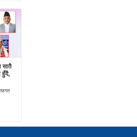
 सातै
ुँदै,
 तहगत