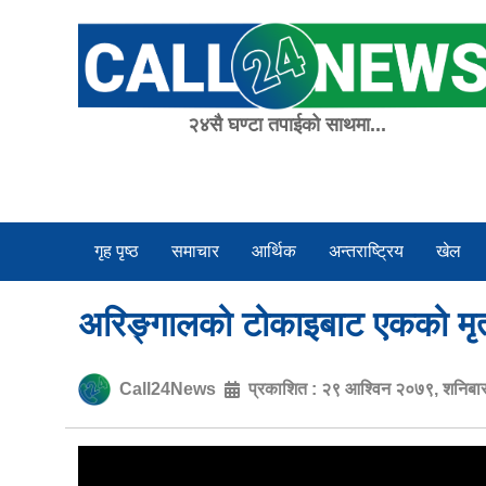
Skip
to
content
२४सै घण्टा तपाईको साथमा...
गृह पृष्ठ
समाचार
आर्थिक
अन्तराष्ट्रिय
खेल
अरिङ्गालको टोकाइबाट एकको मृत्य
Call24News
प्रकाशित :
२९ आश्विन २०७९, शनिबा