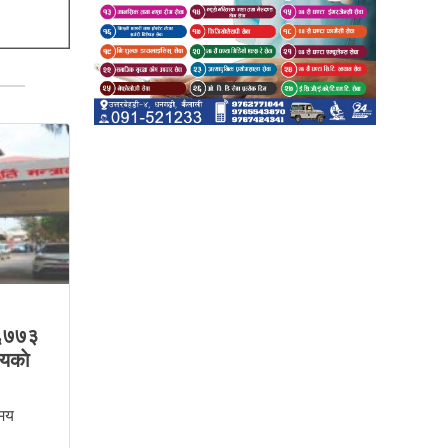
६७७३
लयकाे
समय