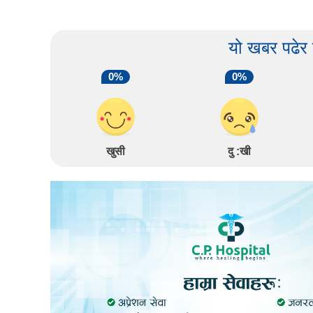
यो खबर पढेर
0%
0%
खुसी
दु :खी