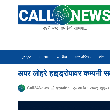
Skip
to
content
२४सै घण्टा तपाईको साथमा...
गृह पृष्ठ
समाचार
आर्थिक
अन्तराष्ट्रिय
खेल
अपर लोहरे हाइड्रोपावर कम्पनी 
Call24News
प्रकाशित :
२८ आश्विन २०७९, शुक्रब