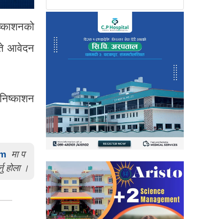
ष्काशनको
गते आवेदन
निष्काशन
om
मा प
्नु होला ।