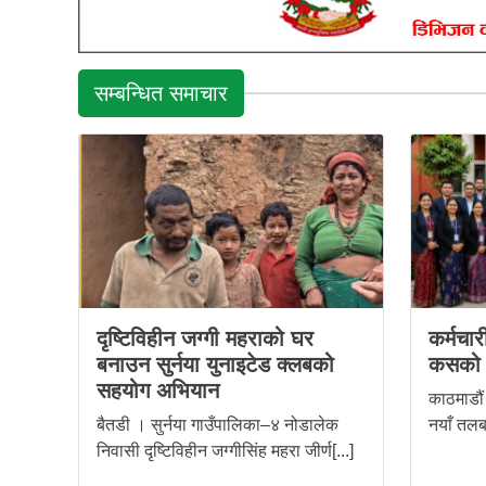
सम्बन्धित समाचार
दृष्टिविहीन जग्गी महराको घर
कर्मचा
बनाउन सुर्नया युनाइटेड क्लबको
कसको
सहयोग अभियान
काठमाडौं
बैतडी । सुर्नया गाउँपालिका–४ नोडालेक
नयाँ तलबम
निवासी दृष्टिविहीन जग्गीसिंह महरा जीर्ण[...]