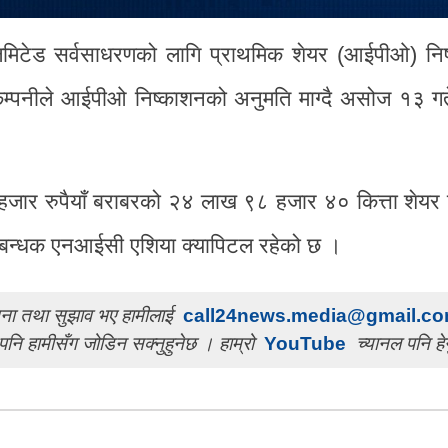
िमिटेड सर्वसाधरणको लागि प्राथमिक शेयर (आईपीओ) नि
 । कम्पनीले आईपीओ निष्काशनको अनुमति माग्दै असोज १३ 
जार रुपैयाँ बराबरको २४ लाख ९८ हजार ४० कित्ता शेयर 
प्रबन्धक एनआईसी एशिया क्यापिटल रहेको छ ।
ुचना तथा सुझाव भए हामीलाई
call24news.media@gmail.c
पनि हामीसँग जोडिन सक्नुहुनेछ । हाम्रो
YouTube
च्यानल पनि हेर