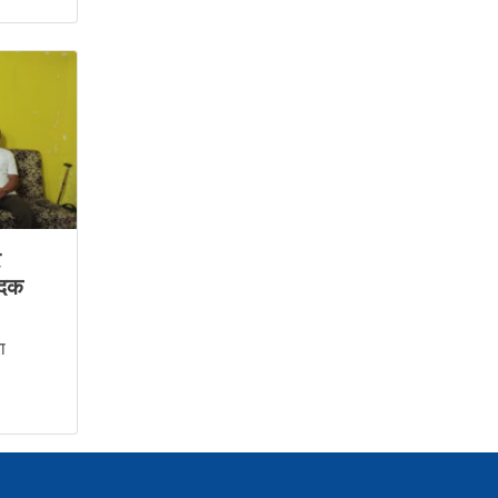
र
पादक
ा