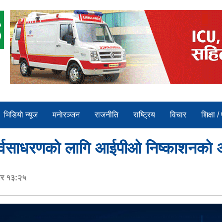
भिडियाे न्यूज
मनाेरञ्जन
राजनीति
राष्ट्रिय
विचार
शिक्षा /
सर्वसाधरणको लागि आईपीओ निष्काशनको अन
ार १३:२५