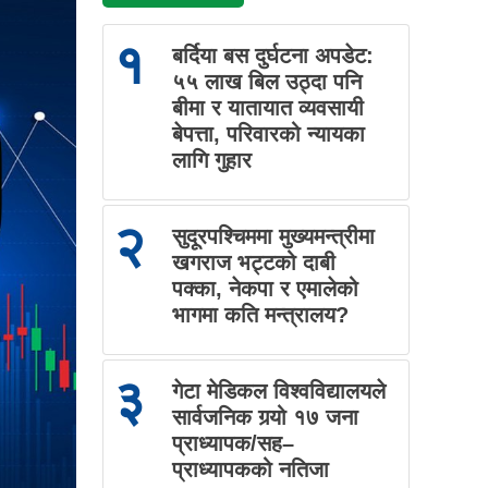
१
बर्दिया बस दुर्घटना अपडेट:
५५ लाख बिल उठ्दा पनि
बीमा र यातायात व्यवसायी
बेपत्ता, परिवारको न्यायका
लागि गुहार
२
सुदूरपश्चिममा मुख्यमन्त्रीमा
खगराज भट्टको दाबी
पक्का, नेकपा र एमालेको
भागमा कति मन्त्रालय?
३
गेटा मेडिकल विश्वविद्यालयले
सार्वजनिक गर्‍यो १७ जना
प्राध्यापक/सह–
प्राध्यापकको नतिजा