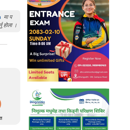
m
मा प
्नु होला ।
त