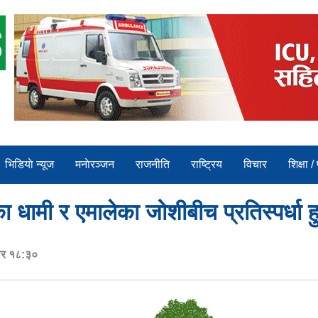
भिडियाे न्यूज
मनाेरञ्जन
राजनीति
राष्ट्रिय
विचार
शिक्षा /
का धामी र एमालेका जोशीबीच प्रतिस्पर्धा हु
ार १८:३०