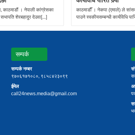
ैछौं
कार्यविधि पारित गर्‍यो
 काठमाडौं । नेपाली कांग्रेसका
काठमाडौँ । नेकपा (एमाले) ले सांस
 सभापति शेरबहादुर देउवा[...]
पाउने स्वकीयसम्बन्धी कार्यविधि पारि
सम्पर्क
सम्पर्क नम्बर
स
९७०६१७१०८०, ९८५८४२३०९९
सत
ईमेल
अध
call24news.media@gmail.com
प
स
भ