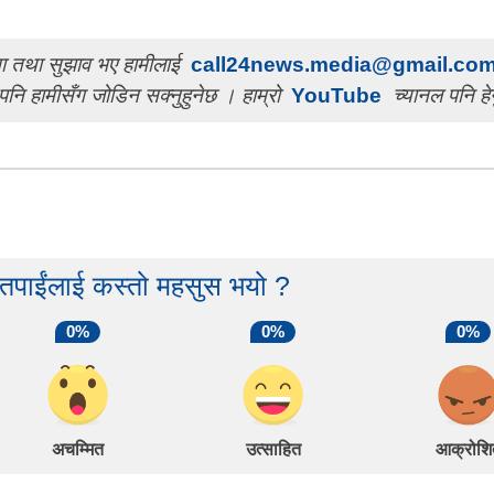
चना तथा सुझाव भए हामीलाई
call24news.media@gmail.co
पनि हामीसँग जोडिन सक्नुहुनेछ । हाम्रो
YouTube
च्यानल पनि हेर
 तपाईंलाई कस्तो महसुस भयो ?
0%
0%
0%
अचम्मित
उत्साहित
आक्रोशि