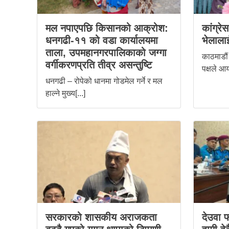
मल नपाएपछि किसानको आक्रोश:
कांग्रे
धनगढी-११ को वडा कार्यालयमा
भेलालाई
ताला, उपमहानगरपालिकाको जग्गा
काठमाडौं 
वर्गीकरणप्रति तीव्र असन्तुष्टि
पक्षले आय
धनगढी – रोपेको धानमा गोडमेल गर्ने र मल
हाल्ने मुख्य[...]
सरकारको शासकीय अराजकता
देउवा फ