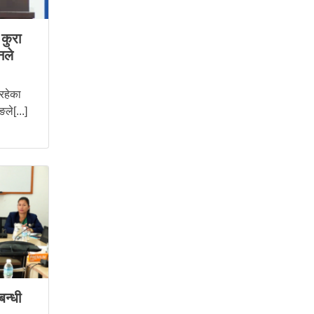
कुरा
नले
 रहेका
ले[...]
बन्धी