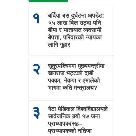
१
बर्दिया बस दुर्घटना अपडेट:
५५ लाख बिल उठ्दा पनि
बीमा र यातायात व्यवसायी
बेपत्ता, परिवारको न्यायका
लागि गुहार
२
सुदूरपश्चिममा मुख्यमन्त्रीमा
खगराज भट्टको दाबी
पक्का, नेकपा र एमालेको
भागमा कति मन्त्रालय?
३
गेटा मेडिकल विश्वविद्यालयले
सार्वजनिक गर्‍यो १७ जना
प्राध्यापक/सह–
प्राध्यापकको नतिजा