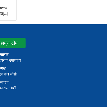
दहरूले
त[...]
हाम्रो टीम
ंचालक
्यराज उपाध्याय
्यक्ष
दम राज जोशी
म्पादक
क्तराज जोशी