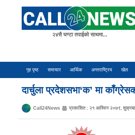
Skip
to
content
२४सै घण्टा तपाईको साथमा...
गृह पृष्ठ
समाचार
आर्थिक
अन्तराष्ट्रिय
खेल
दार्चुला प्रदेशसभा‘क’ मा काँग्रेस
Call24News
प्रकाशित :
२१ आश्विन २०७९, शुक्रब