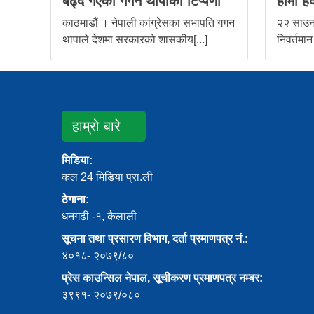
बढ्दै गएको गगन थापाको टिप्पणी
हामी हेर्द
काठमाडौं । नेपाली कांग्रेसका सभापति गगन
२२ साउन,
थापाले देशमा सरकारको शासकीय[...]
निवर्तमान
हाम्रो बारे
मिडिया:
कल 24 मिडिया प्रा.ली
ठेगाना:
धनगढी -१, कैलाली
सूचना तथा प्रसारण विभाग, दर्ता प्रमाणपत्र नं.:
४०१८- २०७९/८०
प्रेस काउन्सिल नेपाल, सूचीकरण प्रमाणपत्र नम्बर:
३९९१- २०७९/०८०