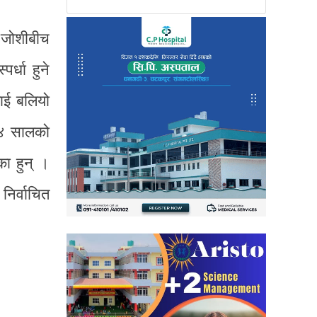
व जोशीबीच
र्धा हुने
लाई बलियो
७४ सालको
का हुन् ।
निर्वाचित